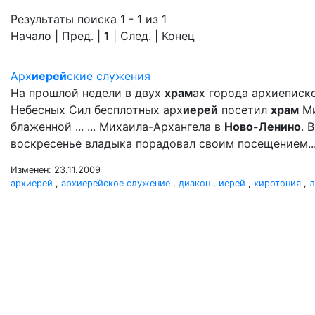
Результаты поиска 1 - 1 из 1
Начало | Пред. |
1
| След. | Конец
Арх
иерей
ские служения
На прошлой недели в двух
храм
ах города архиеписк
Небесных Сил бесплотных арх
иерей
посетил
храм
Ми
блаженной ... ... Михаила-Архангела в
Ново-Ленино
. 
воскресенье владыка порадовал своим посещением..
Изменен: 23.11.2009
архиерей
,
архиерейское служение
,
диакон
,
иерей
,
хиротония
,
л