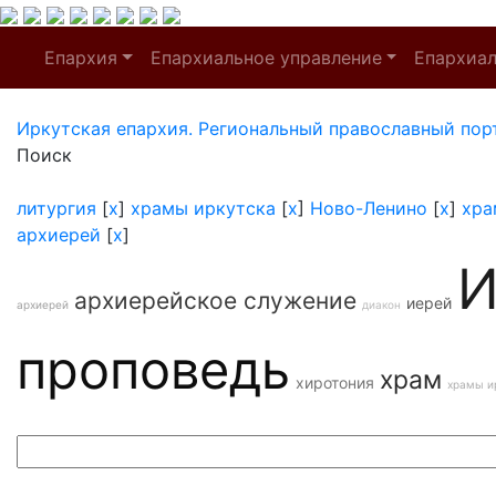
Епархия
Епархиальное управление
Епархиа
Иркутская епархия. Региональный православный пор
Поиск
литургия
[
x
]
храмы иркутска
[
x
]
Ново-Ленино
[
x
]
хра
архиерей
[
x
]
И
архиерейское служение
иерей
архиерей
диакон
проповедь
храм
хиротония
храмы и