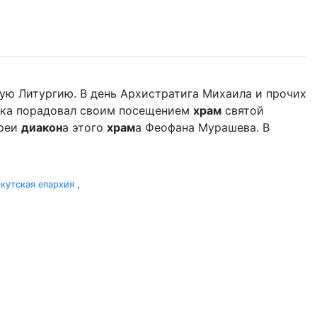
ую Литургию. В день Архистратига Михаила и прочих
дыка порадовал своим посещением
храм
святой
ереи
диакон
а этого
храм
а Феофана Мурашева. В
кутская епархия
,