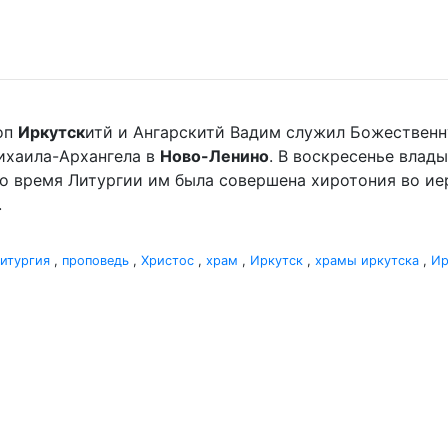
оп
Иркутск
итй и Ангарскитй Вадим служил Божественн
хаила-Архангела в
Ново-Ленино
. В воскресенье вла
Во время Литургии им была совершена хиротония во и
.
итургия
,
проповедь
,
Христос
,
храм
,
Иркутск
,
храмы иркутска
,
Ир