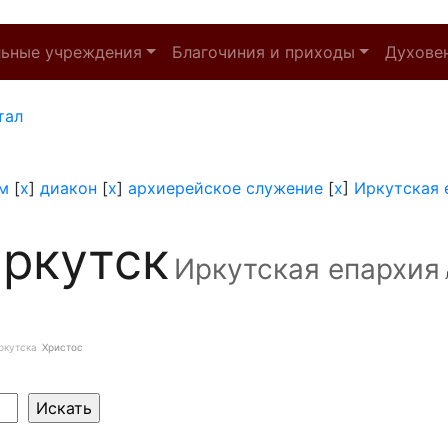
льные учреждения
Благочиния и приходы
Духове
тал
м
[
x
]
диакон
[
x
]
архиерейское служение
[
x
]
Иркутская 
ркутск
Иркутская епархия
ркутска
Христос