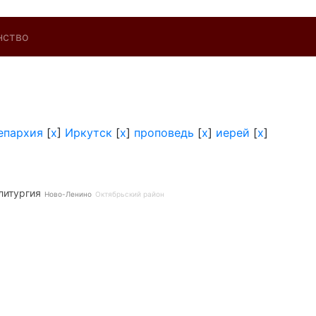
нство
епархия
[
x
]
Иркутск
[
x
]
проповедь
[
x
]
иерей
[
x
]
литургия
Ново-Ленино
Октябрьский район