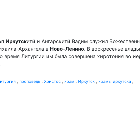
оп
Иркутск
итй и Ангарскитй Вадим служил Божественн
хаила-Архангела в
Ново-Ленино
. В воскресенье вла
Во время Литургии им была совершена хиротония во и
.
итургия
,
проповедь
,
Христос
,
храм
,
Иркутск
,
храмы иркутска
,