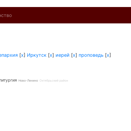
нство
епархия
[
x
]
Иркутск
[
x
]
иерей
[
x
]
проповедь
[
x
]
литургия
Ново-Ленино
Октябрьский район