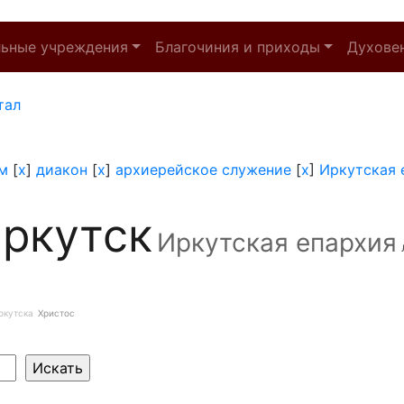
льные учреждения
Благочиния и приходы
Духове
тал
м
[
x
]
диакон
[
x
]
архиерейское служение
[
x
]
Иркутская 
ркутск
Иркутская епархия
ркутска
Христос