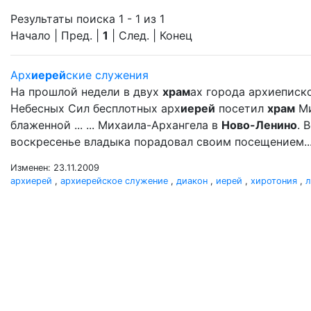
Результаты поиска 1 - 1 из 1
Начало | Пред. |
1
| След. | Конец
Арх
иерей
ские служения
На прошлой недели в двух
храм
ах города архиеписк
Небесных Сил бесплотных арх
иерей
посетил
храм
Ми
блаженной ... ... Михаила-Архангела в
Ново-Ленино
. 
воскресенье владыка порадовал своим посещением..
Изменен: 23.11.2009
архиерей
,
архиерейское служение
,
диакон
,
иерей
,
хиротония
,
л