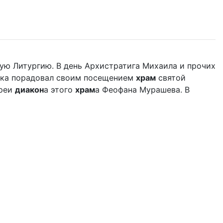
ую Литургию. В день Архистратига Михаила и прочих
дыка порадовал своим посещением
храм
святой
ереи
диакон
а этого
храм
а Феофана Мурашева. В