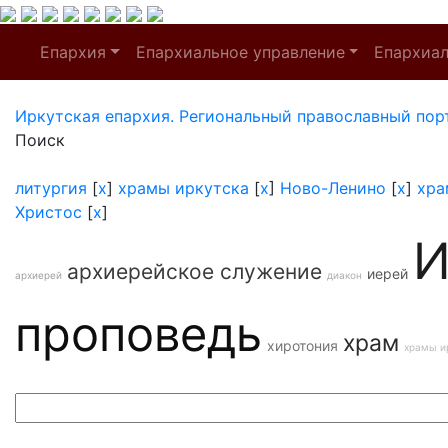
Епархия
Епархиальное управление
Епархиа
Иркутская епархия. Региональный православный пор
Поиск
литургия
[
x
]
храмы иркутска
[
x
]
Ново-Ленино
[
x
]
хра
Христос
[
x
]
И
архиерейское служение
иерей
архиерей
диакон
проповедь
храм
хиротония
храмы и