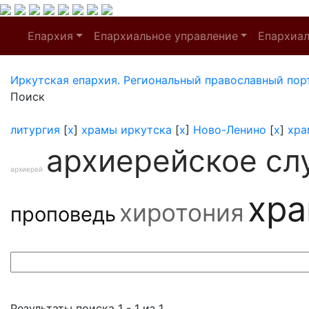
Епархия
Епархиальное управление
Епархиа
Иркутская епархия. Региональный православный пор
Поиск
литургия
[
x
]
храмы иркутска
[
x
]
Ново-Ленино
[
x
]
хра
архиерейское сл
архиерей
хр
хиротония
проповедь
Результаты поиска 1 - 1 из 1