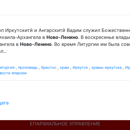
оп Иркутскитй и Ангарскитй Вадим служил Божественн
хаила-Архангела в
Ново-Ленино
. В воскресенье вла
ангела в
Ново-Ленино
. Во время Литургии им была со
...
итургия
,
проповедь
,
Христос
,
храм
,
Иркутск
,
храмы иркутска
,
Ир
вости епархии
дате
ЕПАРХИАЛЬНОЕ УПРАВЛЕНИЕ