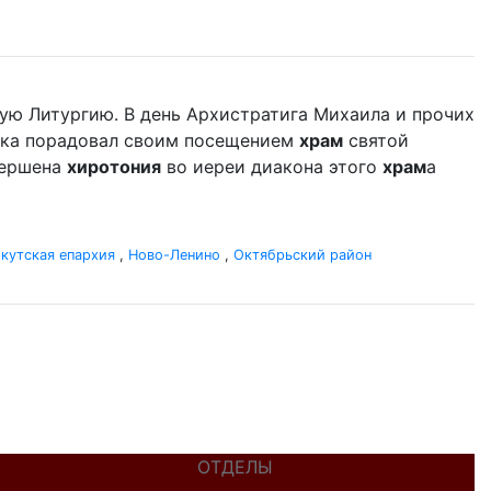
ую Литургию. В день Архистратига Михаила и прочих
дыка порадовал своим посещением
храм
святой
вершена
хиротония
во иереи диакона этого
храм
а
кутская епархия
,
Ново-Ленино
,
Октябрьский район
ОТДЕЛЫ