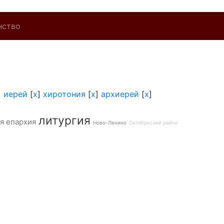
нство
]
иерей
[
x
]
хиротония
[
x
]
архиерей
[
x
]
литургия
я епархия
Ново-Ленино
Октябрьский район