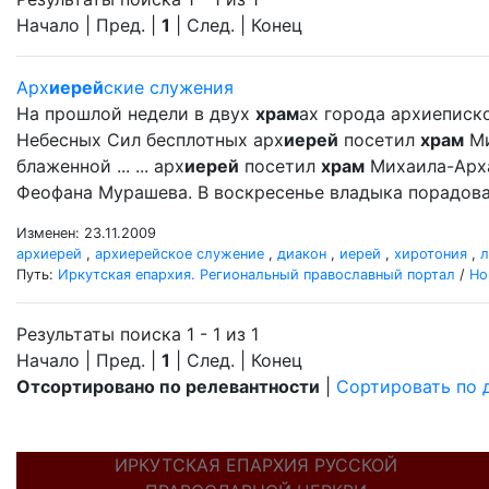
Начало | Пред. |
1
| След. | Конец
Арх
иерей
ские служения
На прошлой недели в двух
храм
ах города архиеписк
Небесных Сил бесплотных арх
иерей
посетил
храм
Ми
блаженной ... ... арх
иерей
посетил
храм
Михаила-Арх
Феофана Мурашева. В воскресенье владыка порадовал
Изменен: 23.11.2009
архиерей
,
архиерейское служение
,
диакон
,
иерей
,
хиротония
,
л
Путь:
Иркутская епархия. Региональный православный портал
/
Но
Результаты поиска 1 - 1 из 1
Начало | Пред. |
1
| След. | Конец
Отсортировано по релевантности
|
Сортировать по 
ИРКУТСКАЯ ЕПАРХИЯ РУССКОЙ