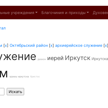
льные учреждения
Благочиния и приходы
Духове
тал
м
[
x
]
Октябрьский район
[
x
]
архиерейское служение
[
x
ужение
Иркутск
иерей
Иркутска
диакон
ам
храмы иркутска
Христос