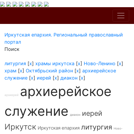
Иркутская епархия. Региональный православный
портал
Поиск
литургия
[
x
]
храмы иркутска
[
x
]
Ново-Ленино
[
x
]
храм
[
x
]
Октябрьский район
[
x
]
архиерейское
служение
[
x
]
иерей
[
x
]
диакон
[
x
]
архиерейское
архиерей
служение
иерей
диакон
Иркутск
литургия
Иркутская епархия
Ново-