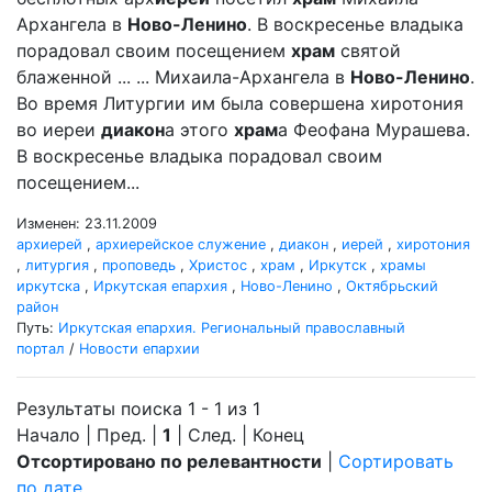
Архангела в
Ново-Ленино
. В воскресенье владыка
порадовал своим посещением
храм
святой
блаженной ... ... Михаила-Архангела в
Ново-Ленино
.
Во время Литургии им была совершена хиротония
во иереи
диакон
а этого
храм
а Феофана Мурашева.
В воскресенье владыка порадовал своим
посещением...
Изменен: 23.11.2009
архиерей
,
архиерейское служение
,
диакон
,
иерей
,
хиротония
,
литургия
,
проповедь
,
Христос
,
храм
,
Иркутск
,
храмы
иркутска
,
Иркутская епархия
,
Ново-Ленино
,
Октябрьский
район
Путь:
Иркутская епархия. Региональный православный
портал
/
Новости епархии
Результаты поиска 1 - 1 из 1
Начало | Пред. |
1
| След. | Конец
Отсортировано по релевантности
|
Сортировать
по дате