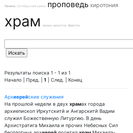
проповедь
хиротония
Ленино
Октябрьский район
храм
храмы иркутска
Христос
Результаты поиска 1 - 1 из 1
Начало | Пред. |
1
| След. | Конец
Арх
иерей
ские служения
На прошлой недели в двух
храм
ах города
архиепископ Иркутскитй и Ангарскитй Вадим
служил Божественную Литургию. В день
Архистратига Михаила и прочих Небесных Сил
бесплотных арх
иерей
посетил
храм
Михаила-