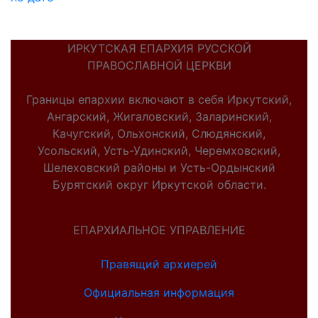
ИРКУТСКАЯ ЕПАРХИЯ РУССКОЙ
ПРАВОСЛАВНОЙ ЦЕРКВИ
Границы епархии включают в себя Иркутский,
Ангарский, Жигаловский, Заларинский,
Качугский, Ольхонский, Слюдянский,
Усольский, Усть-Удинский, Черемховский,
Шелеховский районы и Усть-Ордынский
Бурятский округ Иркутской области.
ЕПАРХИАЛЬНОЕ УПРАВЛЕНИЕ
Правящий архиерей
Официальная информация