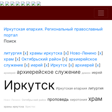
Иркутская епархия. Региональный православный
портал
Поиск
литургия
[
x
]
храмы иркутска
[
x
]
Ново-Ленино
[
x
]
храм
[
x
]
Октябрьский район
[
x
]
архиерейское
служение
[
x
]
иерей
[
x
]
Иркутск
[
x
]
архиерей
[
x
]
архиерейское служение
иерей
архиерей
диакон
Иркутск
литургия
Иркутская епархия
храм
проповедь
хиротония
Ново-Ленино
Октябрьский район
храмы иркутска
Христос