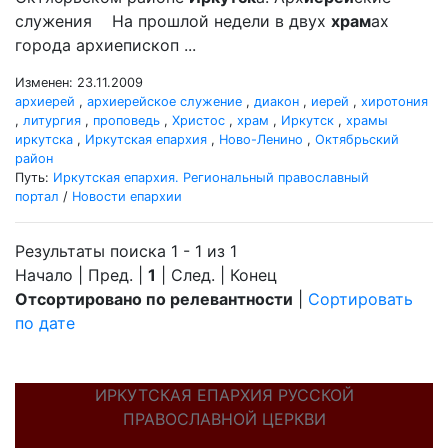
служения На прошлой недели в двух
храм
ах
города архиепископ ...
Изменен: 23.11.2009
архиерей
,
архиерейское служение
,
диакон
,
иерей
,
хиротония
,
литургия
,
проповедь
,
Христос
,
храм
,
Иркутск
,
храмы
иркутска
,
Иркутская епархия
,
Ново-Ленино
,
Октябрьский
район
Путь:
Иркутская епархия. Региональный православный
портал
/
Новости епархии
Результаты поиска 1 - 1 из 1
Начало | Пред. |
1
| След. | Конец
Отсортировано по релевантности
|
Сортировать
по дате
ИРКУТСКАЯ ЕПАРХИЯ РУССКОЙ
ПРАВОСЛАВНОЙ ЦЕРКВИ