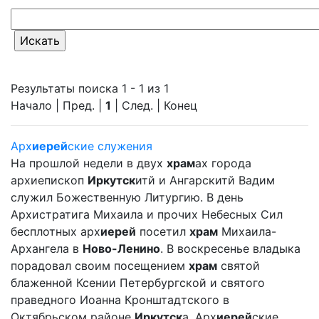
Результаты поиска 1 - 1 из 1
Начало | Пред. |
1
| След. | Конец
Арх
иерей
ские служения
На прошлой недели в двух
храм
ах города
архиепископ
Иркутск
итй и Ангарскитй Вадим
служил Божественную Литургию. В день
Архистратига Михаила и прочих Небесных Сил
бесплотных арх
иерей
посетил
храм
Михаила-
Архангела в
Ново-Ленино
. В воскресенье владыка
порадовал своим посещением
храм
святой
блаженной Ксении Петербургской и святого
праведного Иоанна Кронштадтского в
Октябрьском районе
Иркутск
а. Арх
иерей
ские