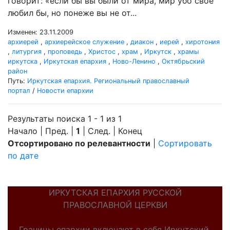
говорит: «если бы вы были от мира, мир убо свое
любил бы, но понеже вы не от...
Изменен: 23.11.2009
архиерей
,
архиерейское служение
,
диакон
,
иерей
,
хиротония
,
литургия
,
проповедь
,
Христос
,
храм
,
Иркутск
,
храмы
иркутска
,
Иркутская епархия
,
Ново-Ленино
,
Октябрьский
район
Путь:
Иркутская епархия. Региональный православный
портал
/
Новости епархии
Результаты поиска 1 - 1 из 1
Начало | Пред. |
1
| След. | Конец
Отсортировано по релевантности
|
Сортировать
по дате
ИРКУТСКАЯ ЕПАРХИЯ РУССКОЙ
ПРАВОСЛАВНОЙ ЦЕРКВИ
Границы епархии включают в себя Иркутский,