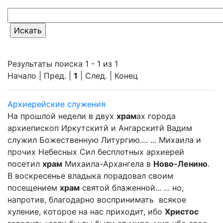
Результаты поиска 1 - 1 из 1
Начало | Пред. |
1
| След. | Конец
Архиерейские служения
На прошлой недели в двух
храм
ах города
архиепископ Иркутскитй и Ангарскитй Вадим
служил Божественную Литургию.... ... Михаила и
прочих Небесных Сил бесплотных архиерей
посетил
храм
Михаила-Архангела в
Ново-Ленино
.
В воскресенье владыка порадовал своим
посещением
храм
святой блаженной... ... но,
напротив, благодарно воспринимать всякое
хуление, которое на нас приходит, ибо
Христос