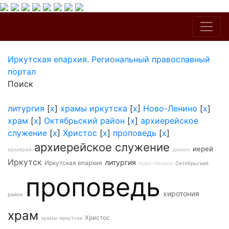
Иркутская епархия. Региональный православный
портал
Поиск
литургия
[
x
]
храмы иркутска
[
x
]
Ново-Ленино
[
x
]
храм
[
x
]
Октябрьский район
[
x
]
архиерейское
служение
[
x
]
Христос
[
x
]
проповедь
[
x
]
архиерейское служение
иерей
архиерей
диакон
Иркутск
литургия
Иркутская епархия
Ново-Ленино
Октябрьский
проповедь
хиротония
район
храм
Христос
храмы иркутска