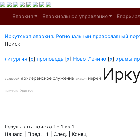
Епархия
Епархиальное управление
Епархиа
Иркутская епархия. Региональный православный пор
Поиск
литургия
[
x
]
проповедь
[
x
]
Ново-Ленино
[
x
]
храмы ир
Ирку
архиерейское служение
иерей
архиерей
диакон
иркутска
Христос
Результаты поиска 1 - 1 из 1
Начало | Пред. |
1
| След. | Конец