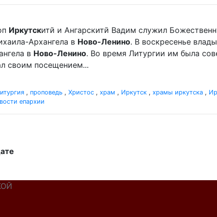
оп
Иркутск
итй и Ангарскитй Вадим служил Божественн
ихаила-Архангела в
Ново-Ленино
. В воскресенье влад
ангела в
Ново-Ленино
. Во время Литургии им была со
л своим посещением...
итургия
,
проповедь
,
Христос
,
храм
,
Иркутск
,
храмы иркутска
,
Ир
вости епархии
дате
КОЙ