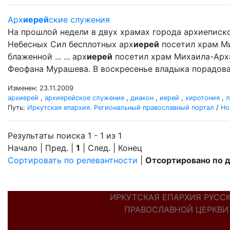
Арх
иерей
ские служения
На прошлой недели в двух храмах города архиеписк
Небесных Сил бесплотных арх
иерей
посетил храм М
блаженной ... ... арх
иерей
посетил храм Михаила-Арх
Феофана Мурашева. В воскресенье владыка порадова
Изменен: 23.11.2009
архиерей
,
архиерейское служение
,
диакон
,
иерей
,
хиротония
,
л
Путь:
Иркутская епархия. Региональный православный портал
/
Но
Результаты поиска 1 - 1 из 1
Начало | Пред. |
1
| След. | Конец
Сортировать по релевантности
|
Отсортировано по 
ИРКУТСКАЯ ЕПАРХИЯ РУСС
ПРАВОСЛАВНОЙ ЦЕРКВИ