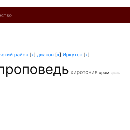
нство
ьский район
[
x
]
диакон
[
x
]
Иркутск
[
x
]
проповедь
хиротония
храм
храмы