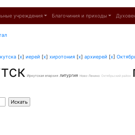
льные учреждения
Благочиния и приходы
Духове
тал
кутска
[
x
]
иерей
[
x
]
хиротония
[
x
]
архиерей
[
x
]
Октябр
тск
литургия
Иркутская епархия
Ново-Ленино
Октябрьский район