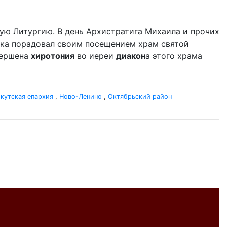
ую Литургию. В день Архистратига Михаила и прочих
ыка порадовал своим посещением храм святой
вершена
хиротония
во иереи
диакон
а этого храма
кутская епархия
,
Ново-Ленино
,
Октябрьский район