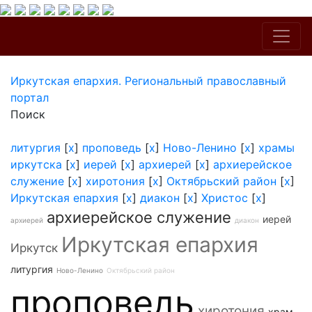
Иркутская епархия. Региональный православный
портал
Поиск
литургия
[
x
]
проповедь
[
x
]
Ново-Ленино
[
x
]
храмы
иркутска
[
x
]
иерей
[
x
]
архиерей
[
x
]
архиерейское
служение
[
x
]
хиротония
[
x
]
Октябрьский район
[
x
]
Иркутская епархия
[
x
]
диакон
[
x
]
Христос
[
x
]
архиерейское служение
иерей
архиерей
диакон
Иркутская епархия
Иркутск
литургия
Ново-Ленино
Октябрьский район
проповедь
хиротония
храм