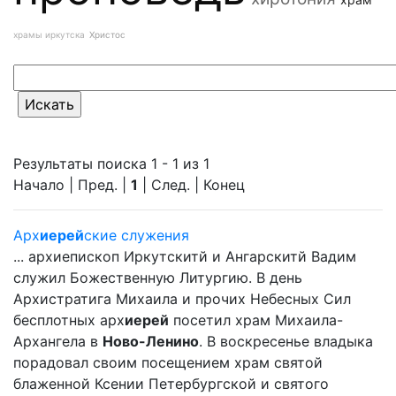
храмы иркутска
Христос
Результаты поиска 1 - 1 из 1
Начало | Пред. |
1
| След. | Конец
Арх
иерей
ские служения
... архиепископ Иркутскитй и Ангарскитй Вадим
служил Божественную Литургию. В день
Архистратига Михаила и прочих Небесных Сил
бесплотных арх
иерей
посетил храм Михаила-
Архангела в
Ново-Ленино
. В воскресенье владыка
порадовал своим посещением храм святой
блаженной Ксении Петербургской и святого