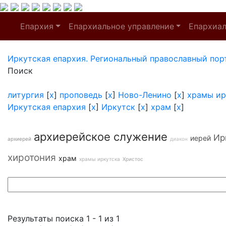
Епархия
Епархиальное управление
Епархиа
Иркутская епархия. Региональный православный пор
Поиск
литургия
[
x
]
проповедь
[
x
]
Ново-Ленино
[
x
]
храмы ир
Иркутская епархия
[
x
]
Иркутск
[
x
]
храм
[
x
]
архиерейское служение
Ир
иерей
архиерей
диакон
хиротония
храм
храмы иркутска
Христос
Результаты поиска 1 - 1 из 1