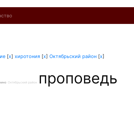
нство
ие
[
x
]
хиротония
[
x
]
Октябрьский район
[
x
]
проповедь
нино
Октябрьский район