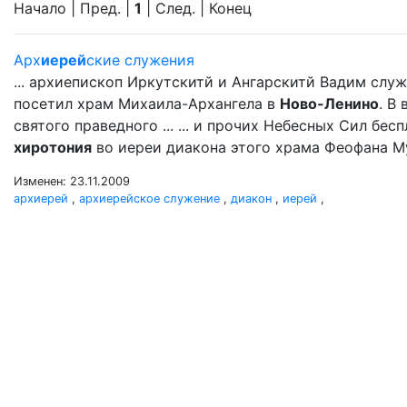
Начало | Пред. |
1
| След. | Конец
Арх
иерей
ские служения
... архиепископ Иркутскитй и Ангарскитй Вадим сл
посетил храм Михаила-Архангела в
Ново-Ленино
. В
святого праведного ... ... и прочих Небесных Сил бес
хиротония
во иереи диакона этого храма Феофана Му
Изменен: 23.11.2009
архиерей
,
архиерейское служение
,
диакон
,
иерей
,