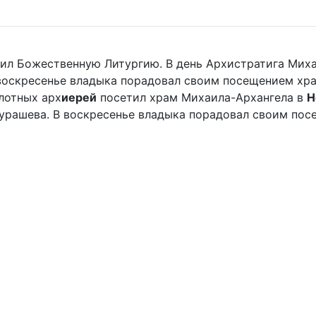
ужил Божественную Литургию. В день Архистратига Мих
 воскресенье владыка порадовал своим посещением хр
плотных арх
иерей
посетил храм Михаила-Архангела в
Н
рашева. В воскресенье владыка порадовал своим посе