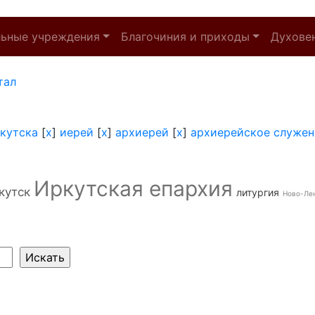
льные учреждения
Благочиния и приходы
Духове
тал
кутска
[
x
]
иерей
[
x
]
архиерей
[
x
]
архиерейское служен
Иркутская епархия
кутск
литургия
Ново-Ле