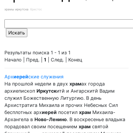
храмы иркутска
Христос
Результаты поиска 1 - 1 из 1
Начало | Пред. |
1
| След. | Конец
Арх
иерей
ские служения
На прошлой недели в двух
храм
ах города
архиепископ
Иркутск
итй и Ангарскитй Вадим
служил Божественную Литургию. В день
Архистратига Михаила и прочих Небесных Сил
бесплотных арх
иерей
посетил
храм
Михаила-
Архангела в
Ново-Ленино
. В воскресенье владыка
порадовал своим посещением
храм
святой