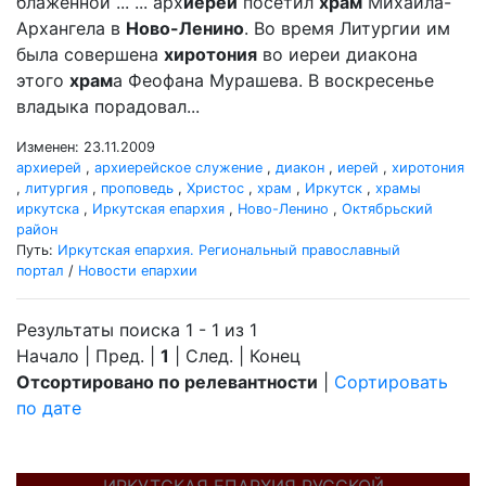
блаженной ... ... арх
иерей
посетил
храм
Михаила-
Архангела в
Ново-Ленино
. Во время Литургии им
была совершена
хиротония
во иереи диакона
этого
храм
а Феофана Мурашева. В воскресенье
владыка порадовал...
Изменен: 23.11.2009
архиерей
,
архиерейское служение
,
диакон
,
иерей
,
хиротония
,
литургия
,
проповедь
,
Христос
,
храм
,
Иркутск
,
храмы
иркутска
,
Иркутская епархия
,
Ново-Ленино
,
Октябрьский
район
Путь:
Иркутская епархия. Региональный православный
портал
/
Новости епархии
Результаты поиска 1 - 1 из 1
Начало | Пред. |
1
| След. | Конец
Отсортировано по релевантности
|
Сортировать
по дате