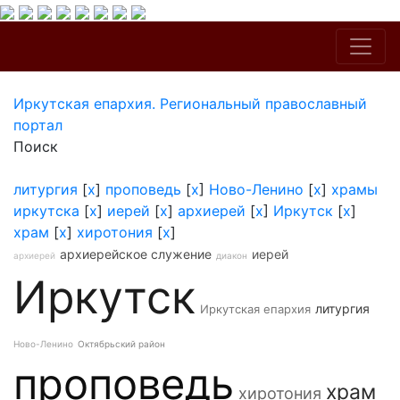
Иркутская епархия. Региональный православный
портал
Поиск
литургия
[
x
]
проповедь
[
x
]
Ново-Ленино
[
x
]
храмы
иркутска
[
x
]
иерей
[
x
]
архиерей
[
x
]
Иркутск
[
x
]
храм
[
x
]
хиротония
[
x
]
архиерейское служение
иерей
архиерей
диакон
Иркутск
литургия
Иркутская епархия
Ново-Ленино
Октябрьский район
проповедь
храм
хиротония