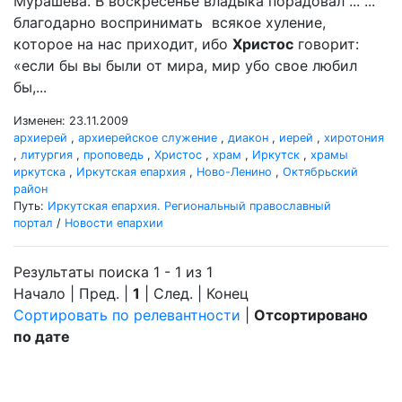
Мурашева. В воскресенье владыка порадовал ... ...
благодарно воспринимать всякое хуление,
которое на нас приходит, ибо
Христос
говорит:
«если бы вы были от мира, мир убо свое любил
бы,...
Изменен: 23.11.2009
архиерей
,
архиерейское служение
,
диакон
,
иерей
,
хиротония
,
литургия
,
проповедь
,
Христос
,
храм
,
Иркутск
,
храмы
иркутска
,
Иркутская епархия
,
Ново-Ленино
,
Октябрьский
район
Путь:
Иркутская епархия. Региональный православный
портал
/
Новости епархии
Результаты поиска 1 - 1 из 1
Начало | Пред. |
1
| След. | Конец
Сортировать по релевантности
|
Отсортировано
по дате