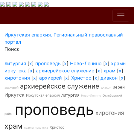
Иркутская епархия. Региональный православный
портал
Поиск
литургия
[
x
]
проповедь
[
x
]
Ново-Ленино
[
x
]
храмы
иркутска
[
x
]
архиерейское служение
[
x
]
храм
[
x
]
хиротония
[
x
]
архиерей
[
x
]
Христос
[
x
]
диакон
[
x
]
архиерейское служение
иерей
архиерей
диакон
Иркутск
литургия
Иркутская епархия
Ново-Ленино
Октябрьский
проповедь
хиротония
район
храм
Христос
храмы иркутска