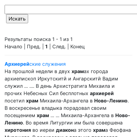
Результаты поиска 1 - 1 из 1
Начало | Пред. |
1
| След. | Конец
Архиерей
ские служения
На прошлой недели в двух
храм
ах города
архиепископ Иркутскитй и Ангарскитй Вадим
служил ... .... В день Архистратига Михаила и
прочих Небесных Сил бесплотных
архиерей
посетил
храм
Михаила-Архангела в
Ново-Ленино
.
В воскресенье владыка порадовал своим
посещением
храм
... ... Михаила-Архангела в
Ново-
Ленино
. Во время Литургии им была совершена
хиротония
во иереи
диакон
а этого
храм
а Феофана