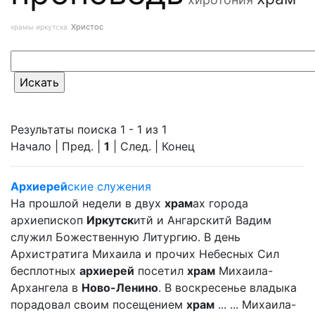
Христос
храмы иркутска
Результаты поиска 1 - 1 из 1
Начало | Пред. |
1
| След. | Конец
Архиерей
ские служения
На прошлой недели в двух
храм
ах города
архиепископ
Иркутск
итй и Ангарскитй Вадим
служил Божественную Литургию. В день
Архистратига Михаила и прочих Небесных Сил
бесплотных
архиерей
посетил
храм
Михаила-
Архангела в
Ново-Ленино
. В воскресенье владыка
порадовал своим посещением
храм
... ... Михаила-