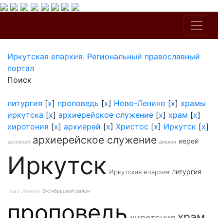
Иркутская епархия. Региональный православный
портал
Поиск
литургия
[
x
]
проповедь
[
x
]
Ново-Ленино
[
x
]
храмы
иркутска
[
x
]
архиерейское служение
[
x
]
храм
[
x
]
хиротония
[
x
]
архиерей
[
x
]
Христос
[
x
]
Иркутск
[
x
]
архиерейское служение
иерей
архиерей
диакон
Иркутск
литургия
Иркутская епархия
Ново-Ленино
Октябрьский район
проповедь
храм
хиротония