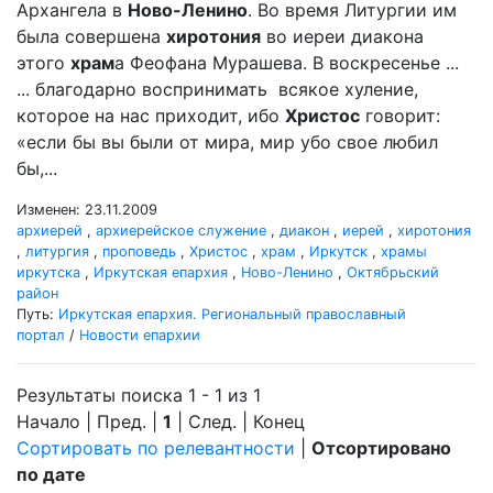
Архангела в
Ново-Ленино
. Во время Литургии им
была совершена
хиротония
во иереи диакона
этого
храм
а Феофана Мурашева. В воскресенье ...
... благодарно воспринимать всякое хуление,
которое на нас приходит, ибо
Христос
говорит:
«если бы вы были от мира, мир убо свое любил
бы,...
Изменен: 23.11.2009
архиерей
,
архиерейское служение
,
диакон
,
иерей
,
хиротония
,
литургия
,
проповедь
,
Христос
,
храм
,
Иркутск
,
храмы
иркутска
,
Иркутская епархия
,
Ново-Ленино
,
Октябрьский
район
Путь:
Иркутская епархия. Региональный православный
портал
/
Новости епархии
Результаты поиска 1 - 1 из 1
Начало | Пред. |
1
| След. | Конец
Сортировать по релевантности
|
Отсортировано
по дате