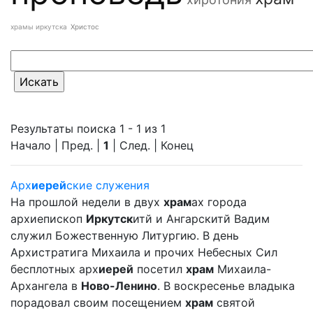
храмы иркутска
Христос
Результаты поиска 1 - 1 из 1
Начало | Пред. |
1
| След. | Конец
Арх
иерей
ские служения
На прошлой недели в двух
храм
ах города
архиепископ
Иркутск
итй и Ангарскитй Вадим
служил Божественную Литургию. В день
Архистратига Михаила и прочих Небесных Сил
бесплотных арх
иерей
посетил
храм
Михаила-
Архангела в
Ново-Ленино
. В воскресенье владыка
порадовал своим посещением
храм
святой