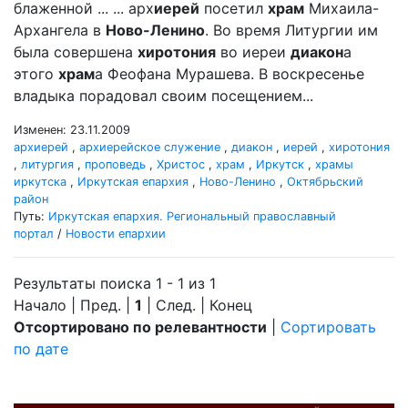
блаженной ... ... арх
иерей
посетил
храм
Михаила-
Архангела в
Ново-Ленино
. Во время Литургии им
была совершена
хиротония
во иереи
диакон
а
этого
храм
а Феофана Мурашева. В воскресенье
владыка порадовал своим посещением...
Изменен: 23.11.2009
архиерей
,
архиерейское служение
,
диакон
,
иерей
,
хиротония
,
литургия
,
проповедь
,
Христос
,
храм
,
Иркутск
,
храмы
иркутска
,
Иркутская епархия
,
Ново-Ленино
,
Октябрьский
район
Путь:
Иркутская епархия. Региональный православный
портал
/
Новости епархии
Результаты поиска 1 - 1 из 1
Начало | Пред. |
1
| След. | Конец
Отсортировано по релевантности
|
Сортировать
по дате