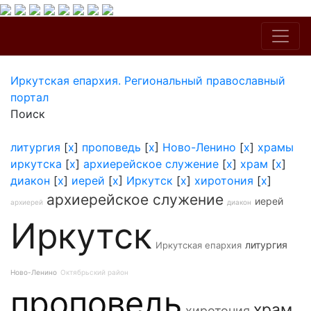
Иркутская епархия. Региональный православный
портал
Поиск
литургия
[
x
]
проповедь
[
x
]
Ново-Ленино
[
x
]
храмы
иркутска
[
x
]
архиерейское служение
[
x
]
храм
[
x
]
диакон
[
x
]
иерей
[
x
]
Иркутск
[
x
]
хиротония
[
x
]
архиерейское служение
иерей
архиерей
диакон
Иркутск
литургия
Иркутская епархия
Ново-Ленино
Октябрьский район
проповедь
храм
хиротония