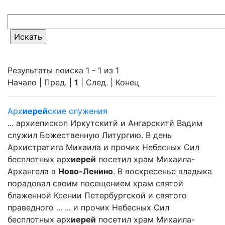
Результаты поиска 1 - 1 из 1
Начало | Пред. |
1
| След. | Конец
Арх
иерей
ские служения
... архиепископ Иркутскитй и Ангарскитй Вадим
служил Божественную Литургию. В день
Архистратига Михаила и прочих Небесных Сил
бесплотных арх
иерей
посетил храм Михаила-
Архангела в
Ново-Ленино
. В воскресенье владыка
порадовал своим посещением храм святой
блаженной Ксении Петербургской и святого
праведного ... ... и прочих Небесных Сил
бесплотных арх
иерей
посетил храм Михаила-