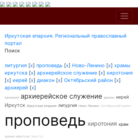
Иркутская епархия. Региональный православный
портал
Поиск
литургия
[
x
]
проповедь
[
x
]
Ново-Ленино
[
x
]
храмы
иркутска
[
x
]
архиерейское служение
[
x
]
хиротония
[
x
]
иерей
[
x
]
диакон
[
x
]
Октябрьский район
[
x
]
архиерей
[
x
]
архиерейское служение
иерей
архиерей
диакон
Иркутск
литургия
Иркутская епархия
Ново-Ленино
Октябрьский район
проповедь
хиротония
храм
храмы иркутска
Христос