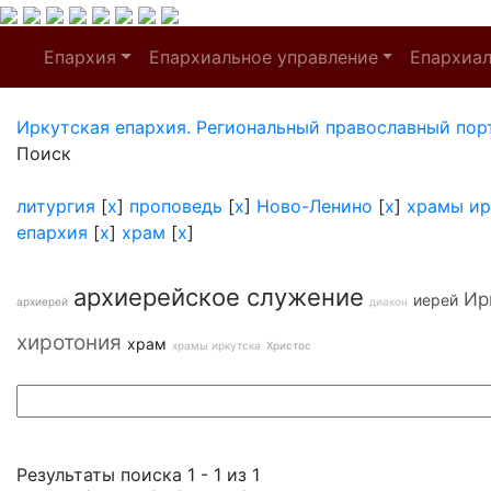
Епархия
Епархиальное управление
Епархиа
Иркутская епархия. Региональный православный пор
Поиск
литургия
[
x
]
проповедь
[
x
]
Ново-Ленино
[
x
]
храмы ир
епархия
[
x
]
храм
[
x
]
архиерейское служение
Ир
иерей
архиерей
диакон
хиротония
храм
храмы иркутска
Христос
Результаты поиска 1 - 1 из 1