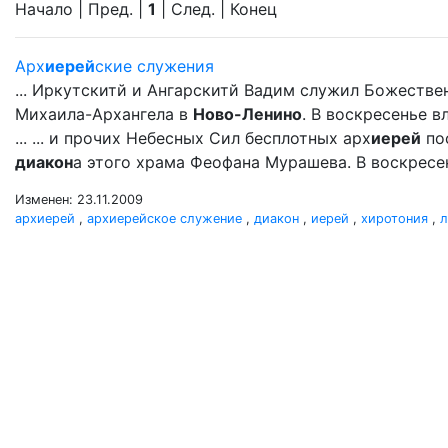
Начало | Пред. |
1
| След. | Конец
Арх
иерей
ские служения
... Иркутскитй и Ангарскитй Вадим служил Божестве
Михаила-Архангела в
Ново-Ленино
. В воскресенье 
... ... и прочих Небесных Сил бесплотных арх
иерей
по
диакон
а этого храма Феофана Мурашева. В воскресе
Изменен: 23.11.2009
архиерей
,
архиерейское служение
,
диакон
,
иерей
,
хиротония
,
л