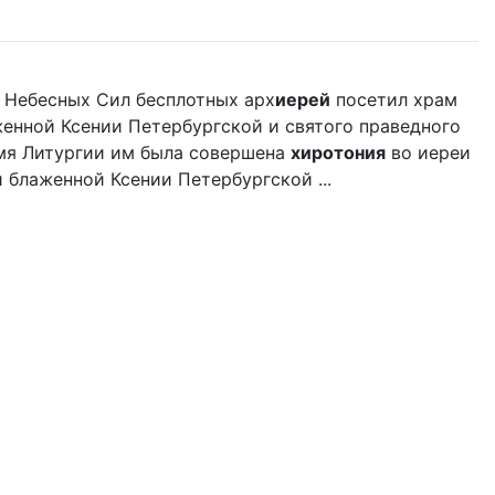
х Небесных Сил бесплотных арх
иерей
посетил храм
женной Ксении Петербургской и святого праведного
емя Литургии им была совершена
хиротония
во иереи
блаженной Ксении Петербургской ...