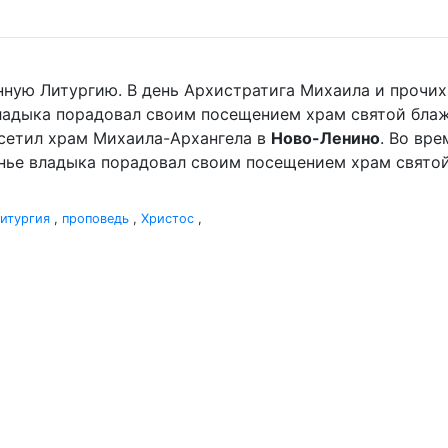
нную Литургию. В день Архистратига Михаила и прочи
владыка порадовал своим посещением храм святой бла
сетил храм Михаила-Архангела в
Ново-Ленино
. Во вр
нье владыка порадовал своим посещением храм святой 
итургия
,
проповедь
,
Христос
,