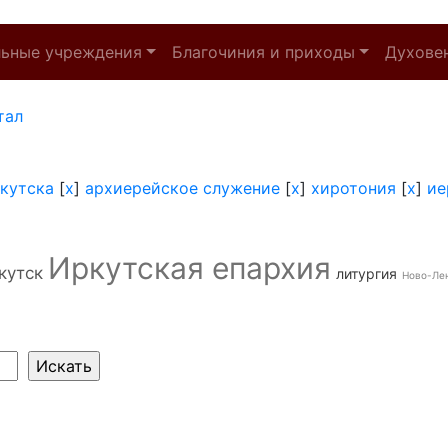
льные учреждения
Благочиния и приходы
Духове
тал
кутска
[
x
]
архиерейское служение
[
x
]
хиротония
[
x
]
ие
Иркутская епархия
кутск
литургия
Ново-Ле