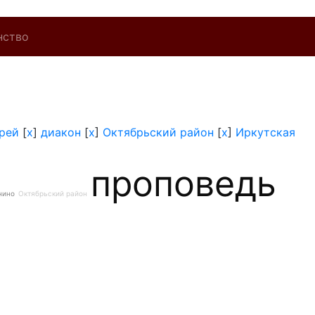
нство
рей
[
x
]
диакон
[
x
]
Октябрьский район
[
x
]
Иркутская
проповедь
нино
Октябрьский район