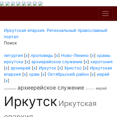
Иркутская епархия. Региональный православный
портал
Поиск
литургия
[
x
]
проповедь
[
x
]
Ново-Ленино
[
x
]
храмы
иркутска
[
x
]
архиерейское служение
[
x
]
хиротония
[
x
]
архиерей
[
x
]
Иркутск
[
x
]
Христос
[
x
]
Иркутская
епархия
[
x
]
храм
[
x
]
Октябрьский район
[
x
]
иерей
[
x
]
архиерейское служение
иерей
архиерей
диакон
Иркутск
Иркутская
епархия