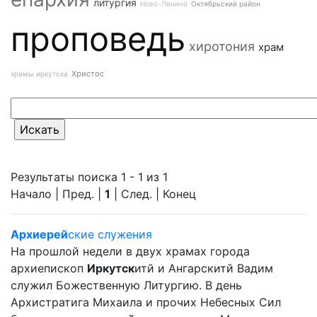
литургия
Ново-Ленино
Октябрьский район
проповедь
хиротония
храм
Христос
храмы иркутска
Результаты поиска 1 - 1 из 1
Начало | Пред. |
1
| След. | Конец
Архиерей
ские служения
На прошлой недели в двух храмах города
архиепископ
Иркутск
итй и Ангарскитй Вадим
служил Божественную Литургию. В день
Архистратига Михаила и прочих Небесных Сил