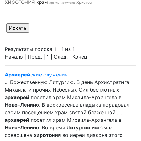
хиротония
храм
Христос
храмы иркутска
Результаты поиска 1 - 1 из 1
Начало | Пред. |
1
| След. | Конец
Арх
иерей
ские служения
... Божественную Литургию. В день Архистратига
Михаила и прочих Небесных Сил бесплотных
арх
иерей
посетил храм Михаила-Архангела в
Ново-Ленино
. В воскресенье владыка порадовал
своим посещением храм святой блаженной... ...
арх
иерей
посетил храм Михаила-Архангела в
Ново-Ленино
. Во время Литургии им была
совершена
хиротония
во иереи диакона этого