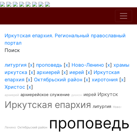
Иркутская епархия. Региональный православный
портал
Поиск
литургия
[
x
]
проповедь
[
x
]
Ново-Ленино
[
x
]
храмы
иркутска
[
x
]
архиерей
[
x
]
иерей
[
x
]
Иркутская
епархия
[
x
]
Октябрьский район
[
x
]
хиротония
[
x
]
Христос
[
x
]
Иркутск
иерей
архиерейское служение
архиерей
диакон
Иркутская епархия
литургия
Ново-
проповедь
Ленино
Октябрьский район