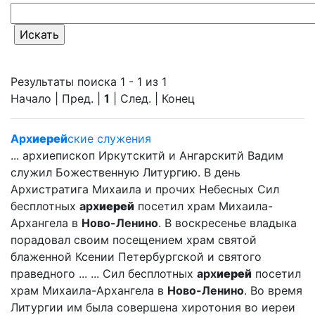
Результаты поиска 1 - 1 из 1
Начало | Пред. |
1
| След. | Конец
Арх
иерей
ские служения
... архиепископ Иркутскитй и Ангарскитй Вадим
служил Божественную Литургию. В день
Архистратига Михаила и прочих Небесных Сил
бесплотных
арх
иерей
посетил храм Михаила-
Архангела в
Ново-Ленино
. В воскресенье владыка
порадовал своим посещением храм святой
блаженной Ксении Петербургской и святого
праведного ... ... Сил бесплотных
арх
иерей
посетил
храм Михаила-Архангела в
Ново-Ленино
. Во время
Литургии им была совершена хиротония во иереи