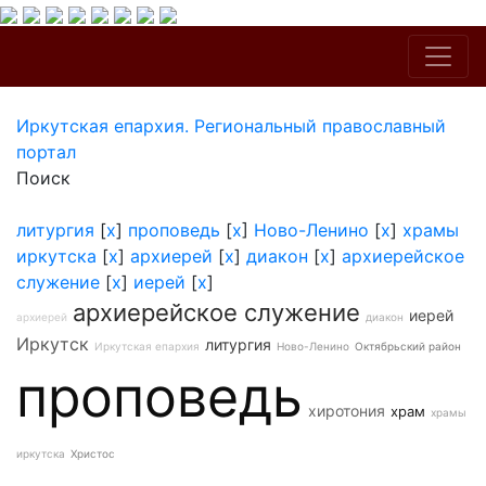
Иркутская епархия. Региональный православный
портал
Поиск
литургия
[
x
]
проповедь
[
x
]
Ново-Ленино
[
x
]
храмы
иркутска
[
x
]
архиерей
[
x
]
диакон
[
x
]
архиерейское
служение
[
x
]
иерей
[
x
]
архиерейское служение
иерей
архиерей
диакон
Иркутск
литургия
Иркутская епархия
Ново-Ленино
Октябрьский район
проповедь
хиротония
храм
храмы
иркутска
Христос