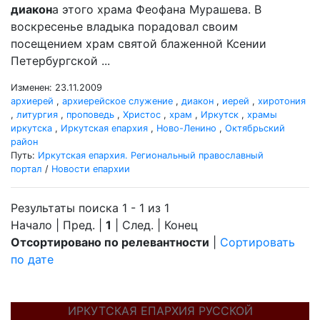
диакон
а этого храма Феофана Мурашева. В
воскресенье владыка порадовал своим
посещением храм святой блаженной Ксении
Петербургской ...
Изменен: 23.11.2009
архиерей
,
архиерейское служение
,
диакон
,
иерей
,
хиротония
,
литургия
,
проповедь
,
Христос
,
храм
,
Иркутск
,
храмы
иркутска
,
Иркутская епархия
,
Ново-Ленино
,
Октябрьский
район
Путь:
Иркутская епархия. Региональный православный
портал
/
Новости епархии
Результаты поиска 1 - 1 из 1
Начало | Пред. |
1
| След. | Конец
Отсортировано по релевантности
|
Сортировать
по дате
ИРКУТСКАЯ ЕПАРХИЯ РУССКОЙ