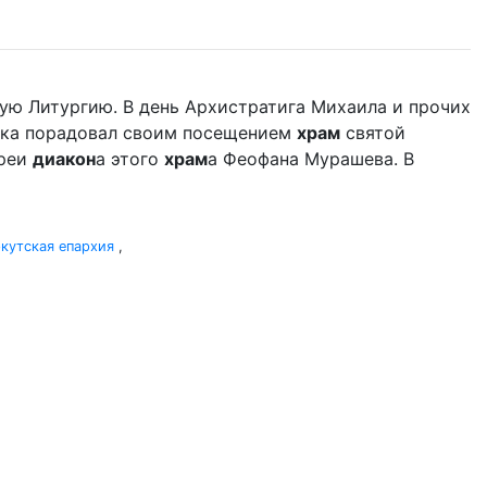
ую Литургию. В день Архистратига Михаила и прочих
дыка порадовал своим посещением
храм
святой
ереи
диакон
а этого
храм
а Феофана Мурашева. В
кутская епархия
,