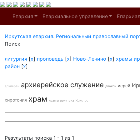
Епархия
Епархиальное управление
Епархиа
Иркутская епархия. Региональный православный пор
Поиск
литургия
[
x
]
проповедь
[
x
]
Ново-Ленино
[
x
]
храмы ир
район
[
x
]
архиерейское служение
Ир
иерей
архиерей
диакон
храм
хиротония
храмы иркутска
Христос
Результаты поиска 1 - 1 из 1