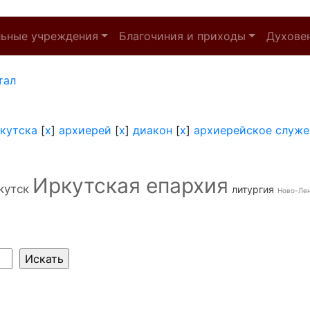
льные учреждения
Благочиния и приходы
Духове
тал
кутска
[
x
]
архиерей
[
x
]
диакон
[
x
]
архиерейское служе
Иркутская епархия
кутск
литургия
Ново-Ле