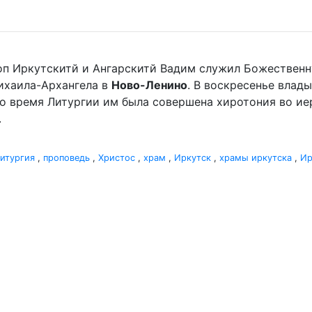
оп Иркутскитй и Ангарскитй Вадим служил Божественн
хаила-Архангела в
Ново-Ленино
. В воскресенье вла
Во время Литургии им была совершена хиротония во и
.
итургия
,
проповедь
,
Христос
,
храм
,
Иркутск
,
храмы иркутска
,
Ир