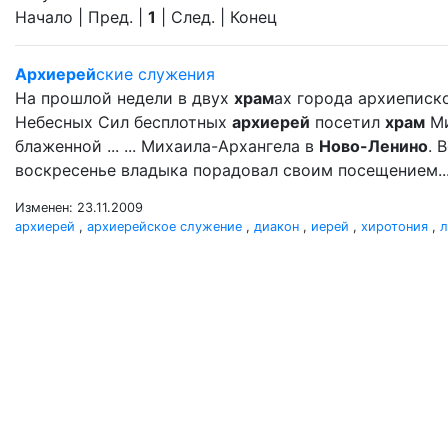
Начало | Пред. |
1
| След. | Конец
Архиерей
ские служения
На прошлой недели в двух
храм
ах города архиеписк
Небесных Сил бесплотных
архиерей
посетил
храм
Ми
блаженной ... ... Михаила-Архангела в
Ново-Ленино
. 
воскресенье владыка порадовал своим посещением..
Изменен: 23.11.2009
архиерей
,
архиерейское служение
,
диакон
,
иерей
,
хиротония
,
л