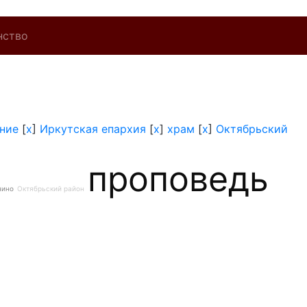
нство
ние
[
x
]
Иркутская епархия
[
x
]
храм
[
x
]
Октябрьский
проповедь
нино
Октябрьский район