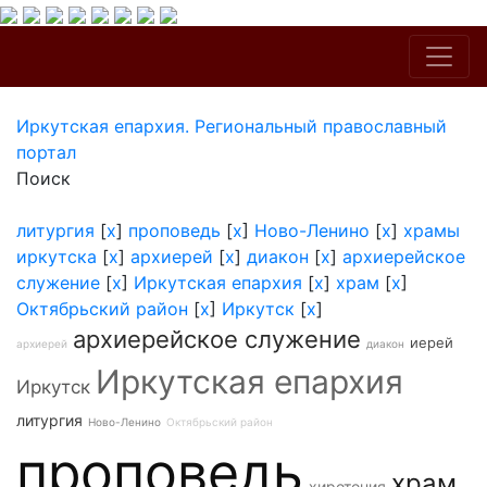
Иркутская епархия. Региональный православный
портал
Поиск
литургия
[
x
]
проповедь
[
x
]
Ново-Ленино
[
x
]
храмы
иркутска
[
x
]
архиерей
[
x
]
диакон
[
x
]
архиерейское
служение
[
x
]
Иркутская епархия
[
x
]
храм
[
x
]
Октябрьский район
[
x
]
Иркутск
[
x
]
архиерейское служение
иерей
архиерей
диакон
Иркутская епархия
Иркутск
литургия
Ново-Ленино
Октябрьский район
проповедь
храм
хиротония