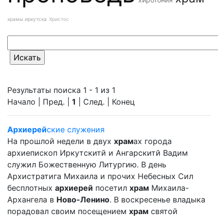
храмы иркутска
Христос
Результаты поиска 1 - 1 из 1
Начало | Пред. |
1
| След. | Конец
Архиерей
ские служения
На прошлой недели в двух
храм
ах города
архиепископ Иркутскитй и Ангарскитй Вадим
служил Божественную Литургию. В день
Архистратига Михаила и прочих Небесных Сил
бесплотных
архиерей
посетил
храм
Михаила-
Архангела в
Ново-Ленино
. В воскресенье владыка
порадовал своим посещением
храм
святой