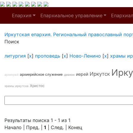
Епархия
Епархиальное управление
Епархиа
Иркутская епархия. Региональный православный пор
Поиск
литургия
[
x
]
проповедь
[
x
]
Ново-Ленино
[
x
]
храмы ир
Ирку
Иркутск
иерей
архиерейское служение
архиерей
диакон
Христос
храмы иркутска
Результаты поиска 1 - 1 из 1
Начало | Пред. |
1
| След. | Конец