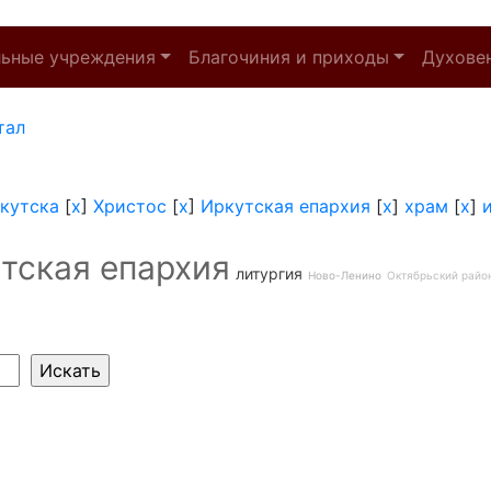
льные учреждения
Благочиния и приходы
Духове
тал
кутска
[
x
]
Христос
[
x
]
Иркутская епархия
[
x
]
храм
[
x
]
тская епархия
литургия
Ново-Ленино
Октябрьский райо