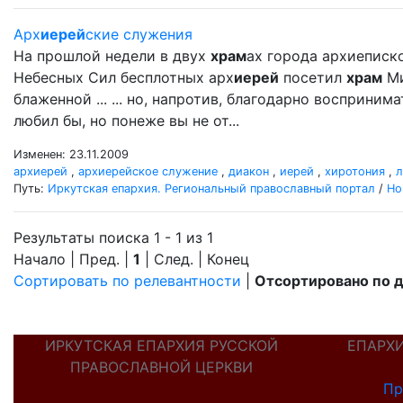
Арх
иерей
ские служения
На прошлой недели в двух
храм
ах города архиеписк
Небесных Сил бесплотных арх
иерей
посетил
храм
Ми
блаженной ... ... но, напротив, благодарно восприни
любил бы, но понеже вы не от...
Изменен: 23.11.2009
архиерей
,
архиерейское служение
,
диакон
,
иерей
,
хиротония
,
л
Путь:
Иркутская епархия. Региональный православный портал
/
Но
Результаты поиска 1 - 1 из 1
Начало | Пред. |
1
| След. | Конец
Сортировать по релевантности
|
Отсортировано по 
ИРКУТСКАЯ ЕПАРХИЯ РУССКОЙ
ЕПАРХ
ПРАВОСЛАВНОЙ ЦЕРКВИ
Пр