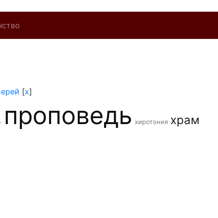
нство
иерей
[
x
]
проповедь
храм
хиротония
н