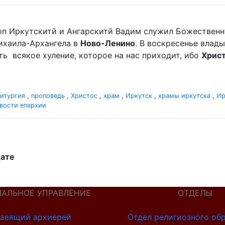
оп Иркутскитй и Ангарскитй Вадим служил Божественн
хаила-Архангела в
Ново-Ленино
. В воскресенье вла
мать всякое хуление, которое на нас приходит, ибо
Хрис
итургия
,
проповедь
,
Христос
,
храм
,
Иркутск
,
храмы иркутска
,
Ир
вости епархии
дате
ИАЛЬНОЕ УПРАВЛЕНИЕ
ОТДЕЛЫ
авящий архиерей
Отдел религиозного об