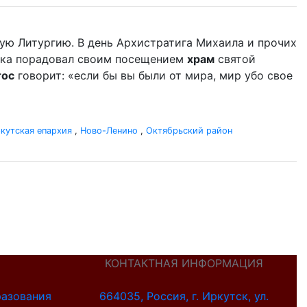
ую Литургию. В день Архистратига Михаила и прочих
дыка порадовал своим посещением
храм
святой
тос
говорит: «если бы вы были от мира, мир убо свое
кутская епархия
,
Ново-Ленино
,
Октябрьский район
КОНТАКТНАЯ ИНФОРМАЦИЯ
разования
664035, Россия, г. Иркутск, ул.