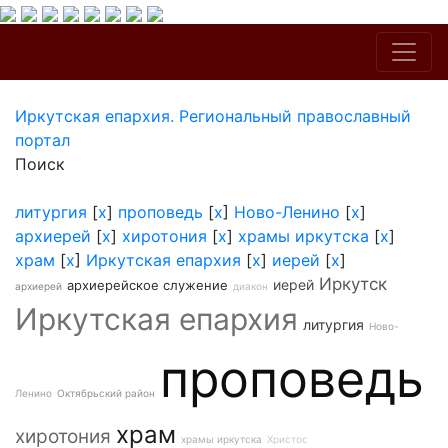
Иркутская епархия. Региональный православный
портал
Поиск
литургия
[
x
]
проповедь
[
x
]
Ново-Ленино
[
x
]
архиерей
[
x
]
хиротония
[
x
]
храмы иркутска
[
x
]
храм
[
x
]
Иркутская епархия
[
x
]
иерей
[
x
]
Иркутск
иерей
архиерейское служение
архиерей
диакон
Иркутская епархия
литургия
Ново-
проповедь
Ленино
Октябрьский район
храм
хиротония
храмы иркутска
Христос