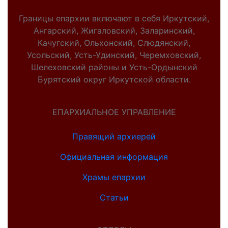
Границы епархии включают в себя Иркутский,
Ангарский, Жигаловский, Заларинский,
Качугский, Ольхонский, Слюдянский,
Усольский, Усть-Удинский, Черемховский,
Шелеховский районы и Усть-Ордынский
Бурятский округ Иркутской области.
ЕПАРХИАЛЬНОЕ УПРАВЛЕНИЕ
Правящий архиерей
Официальная информация
Храмы епархии
Статьи