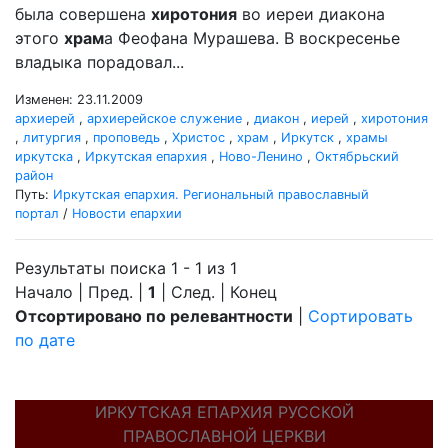
была совершена
хиротония
во иереи диакона
этого
храм
а Феофана Мурашева. В воскресенье
владыка порадовал...
Изменен: 23.11.2009
архиерей
,
архиерейское служение
,
диакон
,
иерей
,
хиротония
,
литургия
,
проповедь
,
Христос
,
храм
,
Иркутск
,
храмы
иркутска
,
Иркутская епархия
,
Ново-Ленино
,
Октябрьский
район
Путь:
Иркутская епархия. Региональный православный
портал
/
Новости епархии
Результаты поиска 1 - 1 из 1
Начало | Пред. |
1
| След. | Конец
Отсортировано по релевантности
|
Сортировать
по дате
ИРКУТСКАЯ ЕПАРХИЯ РУССКОЙ
ПРАВОСЛАВНОЙ ЦЕРКВИ