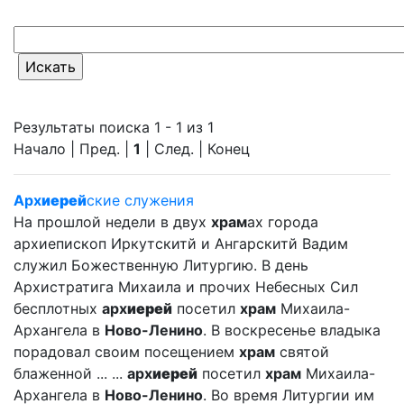
Результаты поиска 1 - 1 из 1
Начало | Пред. |
1
| След. | Конец
Арх
иерей
ские служения
На прошлой недели в двух
храм
ах города
архиепископ Иркутскитй и Ангарскитй Вадим
служил Божественную Литургию. В день
Архистратига Михаила и прочих Небесных Сил
бесплотных
арх
иерей
посетил
храм
Михаила-
Архангела в
Ново-Ленино
. В воскресенье владыка
порадовал своим посещением
храм
святой
блаженной ... ...
арх
иерей
посетил
храм
Михаила-
Архангела в
Ново-Ленино
. Во время Литургии им