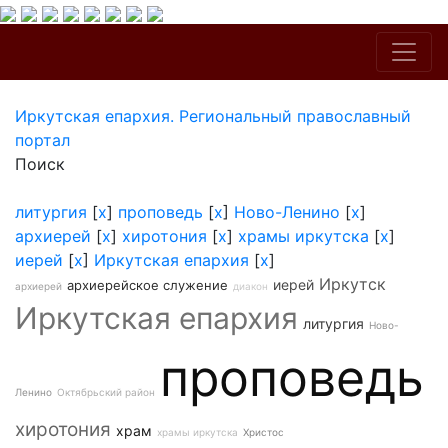
Иркутская епархия. Региональный православный
портал
Поиск
литургия
[
x
]
проповедь
[
x
]
Ново-Ленино
[
x
]
архиерей
[
x
]
хиротония
[
x
]
храмы иркутска
[
x
]
иерей
[
x
]
Иркутская епархия
[
x
]
Иркутск
иерей
архиерейское служение
архиерей
диакон
Иркутская епархия
литургия
Ново-
проповедь
Ленино
Октябрьский район
хиротония
храм
храмы иркутска
Христос