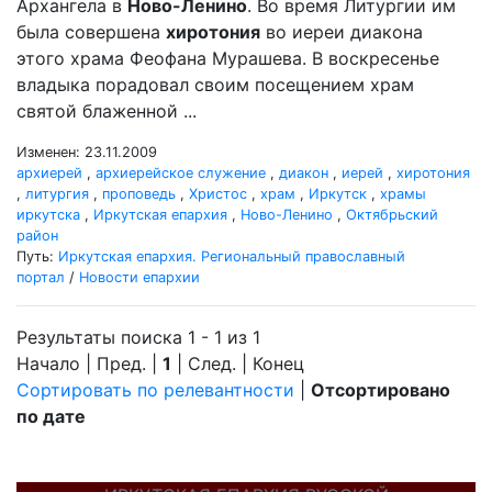
Архангела в
Ново-Ленино
. Во время Литургии им
была совершена
хиротония
во иереи диакона
этого храма Феофана Мурашева. В воскресенье
владыка порадовал своим посещением храм
святой блаженной ...
Изменен: 23.11.2009
архиерей
,
архиерейское служение
,
диакон
,
иерей
,
хиротония
,
литургия
,
проповедь
,
Христос
,
храм
,
Иркутск
,
храмы
иркутска
,
Иркутская епархия
,
Ново-Ленино
,
Октябрьский
район
Путь:
Иркутская епархия. Региональный православный
портал
/
Новости епархии
Результаты поиска 1 - 1 из 1
Начало | Пред. |
1
| След. | Конец
Сортировать по релевантности
|
Отсортировано
по дате