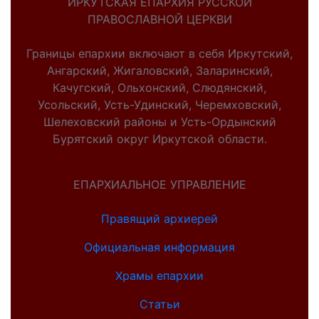
ИРКУТСКАЯ ЕПАРХИЯ РУССКОЙ
ПРАВОСЛАВНОЙ ЦЕРКВИ
Границы епархии включают в себя Иркутский,
Ангарский, Жигаловский, Заларинский,
Качугский, Ольхонский, Слюдянский,
Усольский, Усть-Удинский, Черемховский,
Шелеховский районы и Усть-Ордынский
Бурятский округ Иркутской области.
ЕПАРХИАЛЬНОЕ УПРАВЛЕНИЕ
Правящий архиерей
Официальная информация
Храмы епархии
Статьи