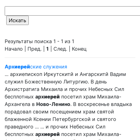
Результаты поиска 1 - 1 из 1
Начало | Пред. |
1
| След. | Конец
Арх
иерей
ские служения
... архиепископ Иркутскитй и Ангарскитй Вадим
служил Божественную Литургию. В день
Архистратига Михаила и прочих Небесных Сил
бесплотных
арх
иерей
посетил храм Михаила-
Архангела в
Ново-Ленино
. В воскресенье владыка
порадовал своим посещением храм святой
блаженной Ксении Петербургской и святого
праведного ... ... и прочих Небесных Сил
бесплотных
арх
иерей
посетил храм Михаила-