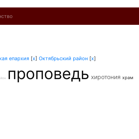
нство
кая епархия
[
x
]
Октябрьский район
[
x
]
проповедь
хиротония
храм
айон