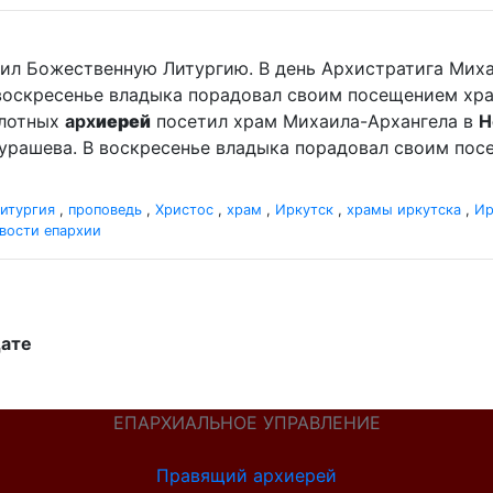
ужил Божественную Литургию. В день Архистратига Мих
 воскресенье владыка порадовал своим посещением хр
сплотных
арх
иерей
посетил храм Михаила-Архангела в
Н
рашева. В воскресенье владыка порадовал своим посе
итургия
,
проповедь
,
Христос
,
храм
,
Иркутск
,
храмы иркутска
,
Ир
вости епархии
дате
ЕПАРХИАЛЬНОЕ УПРАВЛЕНИЕ
Правящий архиерей