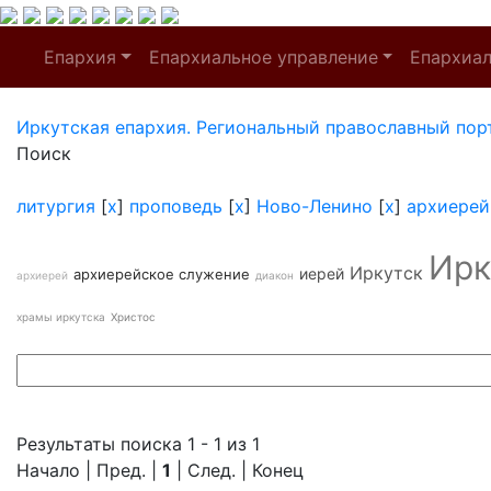
Епархия
Епархиальное управление
Епархиа
Иркутская епархия. Региональный православный пор
Поиск
литургия
[
x
]
проповедь
[
x
]
Ново-Ленино
[
x
]
архиерей
Ирк
Иркутск
иерей
архиерейское служение
архиерей
диакон
храмы иркутска
Христос
Результаты поиска 1 - 1 из 1
Начало | Пред. |
1
| След. | Конец