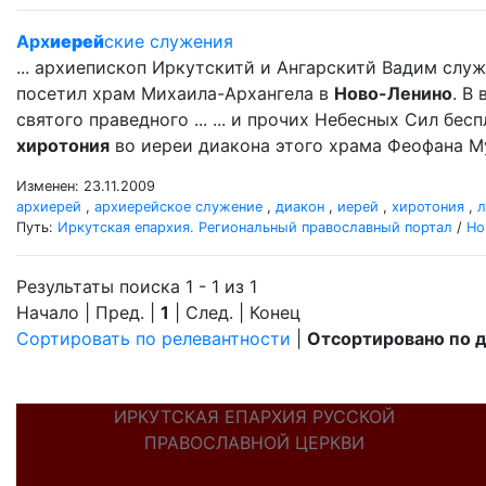
Арх
иерей
ские служения
... архиепископ Иркутскитй и Ангарскитй Вадим сл
посетил храм Михаила-Архангела в
Ново-Ленино
. В
святого праведного ... ... и прочих Небесных Сил бе
хиротония
во иереи диакона этого храма Феофана Му
Изменен: 23.11.2009
архиерей
,
архиерейское служение
,
диакон
,
иерей
,
хиротония
,
л
Путь:
Иркутская епархия. Региональный православный портал
/
Но
Результаты поиска 1 - 1 из 1
Начало | Пред. |
1
| След. | Конец
Сортировать по релевантности
|
Отсортировано по 
ИРКУТСКАЯ ЕПАРХИЯ РУССКОЙ
ПРАВОСЛАВНОЙ ЦЕРКВИ