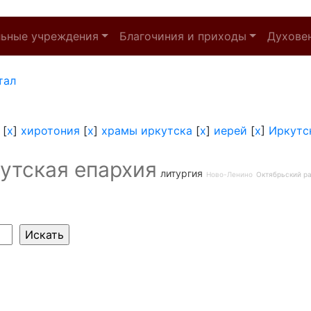
льные учреждения
Благочиния и приходы
Духове
тал
[
x
]
хиротония
[
x
]
храмы иркутска
[
x
]
иерей
[
x
]
Иркутс
утская епархия
литургия
Ново-Ленино
Октябрьский р