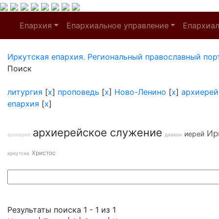
Епархия
Епархиальное управление
Епархиа
Иркутская епархия. Региональный православный пор
Поиск
литургия
[
x
]
проповедь
[
x
]
Ново-Ленино
[
x
]
архиерей
епархия
[
x
]
архиерейское служение
Ир
иерей
архиерей
диакон
Христос
иркутска
Результаты поиска 1 - 1 из 1