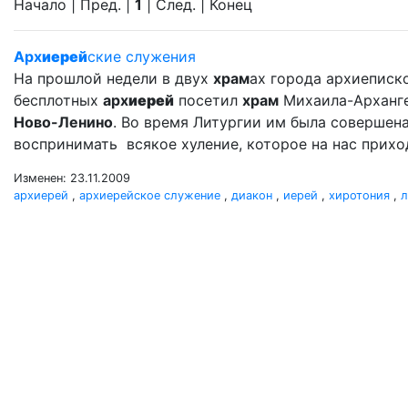
Начало | Пред. |
1
| След. | Конец
Арх
иерей
ские служения
На прошлой недели в двух
храм
ах города архиеписко
бесплотных
арх
иерей
посетил
храм
Михаила-Арханг
Ново-Ленино
. Во время Литургии им была совершен
воспринимать всякое хуление, которое на нас прихо
Изменен: 23.11.2009
архиерей
,
архиерейское служение
,
диакон
,
иерей
,
хиротония
,
л