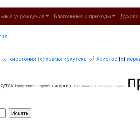
льные учреждения
Благочиния и приходы
Духове
тал
[
x
]
хиротония
[
x
]
храмы иркутска
[
x
]
Христос
[
x
]
иере
п
кутск
литургия
Иркутская епархия
Ново-Ленино
Октябрьский район