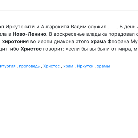
п Иркутскитй и Ангарскитй Вадим служил ... .... В де
ела в
Ново-Ленино
. В воскресенье владыка порадова
а
хиротония
во иереи диакона этого
храм
а Феофана Мур
дит, ибо
Христос
говорит: «если бы вы были от мира, ми
итургия
,
проповедь
,
Христос
,
храм
,
Иркутск
,
храмы