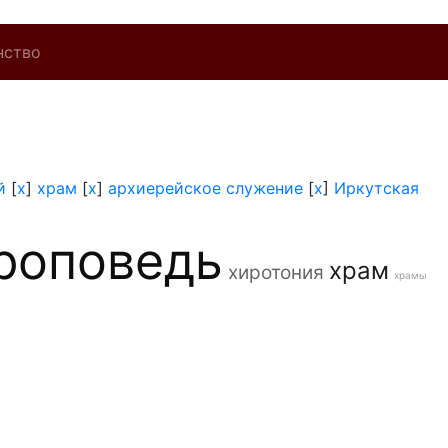
нство
й
[
x
]
храм
[
x
]
архиерейское служение
[
x
]
Иркутская
роповедь
храм
хиротония
храмы