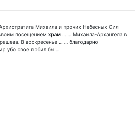
нь Архистратига Михаила и прочих Небесных Сил
л своим посещением
храм
... ... Михаила-Архангела в
ашева. В воскресенье ... ... благодарно
р убо свое любил бы,...