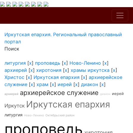
Иркутская епархия. Региональный православный
портал
Поиск
литургия
[
x
]
проповедь
[
x
]
Ново-Ленино
[
x
]
архиерей
[
x
]
хиротония
[
x
]
храмы иркутска
[
x
]
Христос
[
x
]
Иркутская епархия
[
x
]
архиерейское
служение
[
x
]
храм
[
x
]
иерей
[
x
]
диакон
[
x
]
архиерейское служение
иерей
архиерей
диакон
Иркутская епархия
Иркутск
литургия
Ново-Ленино
Октябрьский район
проповедь
хиротония