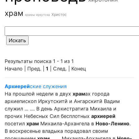
храм
Христос
храмы иркутска
Результаты поиска 1 - 1 из 1
Начало | Пред. |
1
| След. | Конец
Архиерей
ские служения
На прошлой недели в двух
храм
ах города
архиепископ Иркутскитй и Ангарскитй Вадим
служил ... .... В день Архистратига Михаила и
прочих Небесных Сил бесплотных
архиерей
посетил
храм
Михаила-Архангела в
Ново-Ленино
.
В воскресенье владыка порадовал своим
посещением
храм
... ... Михаила-Архангела в
Ново-