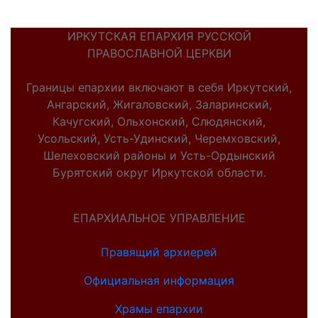
ИРКУТСКАЯ ЕПАРХИЯ РУССКОЙ
ПРАВОСЛАВНОЙ ЦЕРКВИ
Границы епархии включают в себя Иркутский,
Ангарский, Жигаловский, Заларинский,
Качугский, Ольхонский, Слюдянский,
Усольский, Усть-Удинский, Черемховский,
Шелеховский районы и Усть-Ордынский
Бурятский округ Иркутской области.
ЕПАРХИАЛЬНОЕ УПРАВЛЕНИЕ
Правящий архиерей
Официальная информация
Храмы епархии