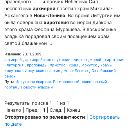
праведного ... ... и прочих Небесных Сил
бесплотных
архиерей
посетил храм Михаила-
Архангела в
Ново-Ленино
. Во время Литургии им
была совершена
хиротония
во иереи диакона
этого храма Феофана Мурашева. В воскресенье
владыка порадовал своим посещением храм
святой блаженной ...
Изменен: 23.11.2009
архиерей
,
архиерейское служение
,
диакон
,
иерей
,
хиротония
,
литургия
,
проповедь
,
Христос
,
храм
,
Иркутск
,
храмы
иркутска
,
Иркутская епархия
,
Ново-Ленино
,
Октябрьский
район
Путь:
Иркутская епархия. Региональный православный
портал
/
Новости епархии
Результаты поиска 1 - 1 из 1
Начало | Пред. |
1
| След. | Конец
Отсортировано по релевантности
|
Сортировать
по дате