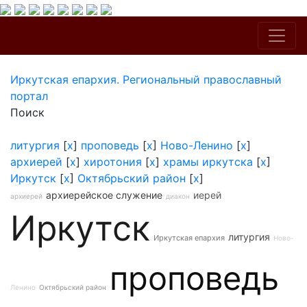
Иркутская епархия. Региональный православный
портал
Поиск
литургия
[
x
]
проповедь
[
x
]
Ново-Ленино
[
x
]
архиерей
[
x
]
хиротония
[
x
]
храмы иркутска
[
x
]
Иркутск
[
x
]
Октябрьский район
[
x
]
архиерейское служение
иерей
архиерей
диакон
Иркутск
литургия
Иркутская епархия
Ново-
проповедь
Ленино
Октябрьский район