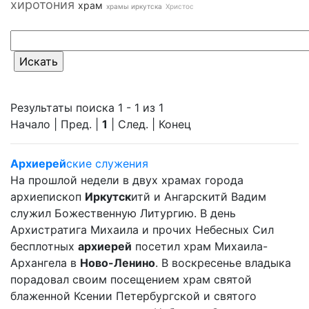
хиротония
храм
храмы иркутска
Христос
Результаты поиска 1 - 1 из 1
Начало | Пред. |
1
| След. | Конец
Архиерей
ские служения
На прошлой недели в двух храмах города
архиепископ
Иркутск
итй и Ангарскитй Вадим
служил Божественную Литургию. В день
Архистратига Михаила и прочих Небесных Сил
бесплотных
архиерей
посетил храм Михаила-
Архангела в
Ново-Ленино
. В воскресенье владыка
порадовал своим посещением храм святой
блаженной Ксении Петербургской и святого