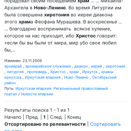
порадовал своим посещением
храм
... ... Михаила-
Архангела в
Ново-Ленино
. Во время Литургии им
была совершена
хиротония
во иереи диакона
этого
храм
а Феофана Мурашева. В воскресенье ...
... благодарно воспринимать всякое хуление,
которое на нас приходит, ибо
Христос
говорит:
«если бы вы были от мира, мир убо свое любил
бы,...
Изменен: 23.11.2009
архиерей
,
архиерейское служение
,
диакон
,
иерей
,
хиротония
,
литургия
,
проповедь
,
Христос
,
храм
,
Иркутск
,
храмы
иркутска
,
Иркутская епархия
,
Ново-Ленино
,
Октябрьский
район
Путь:
Иркутская епархия. Региональный православный
портал
/
Новости епархии
Результаты поиска 1 - 1 из 1
Начало | Пред. |
1
| След. | Конец
Отсортировано по релевантности
|
Сортировать