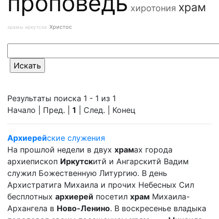
проповедь
храм
хиротония
Христос
храмы иркутска
Результаты поиска 1 - 1 из 1
Начало | Пред. |
1
| След. | Конец
Архиерей
ские служения
На прошлой недели в двух
храм
ах города
архиепископ
Иркутск
итй и Ангарскитй Вадим
служил Божественную Литургию. В день
Архистратига Михаила и прочих Небесных Сил
бесплотных
архиерей
посетил
храм
Михаила-
Архангела в
Ново-Ленино
. В воскресенье владыка