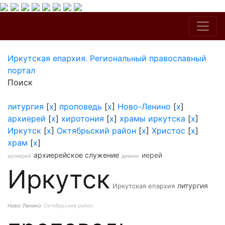
Иркутская епархия. Региональный православный
портал
Поиск
литургия
[
x
]
проповедь
[
x
]
Ново-Ленино
[
x
]
архиерей
[
x
]
хиротония
[
x
]
храмы иркутска
[
x
]
Иркутск
[
x
]
Октябрьский район
[
x
]
Христос
[
x
]
храм
[
x
]
архиерейское служение
иерей
архиерей
диакон
Иркутск
литургия
Иркутская епархия
Ново-Ленино
Октябрьский район