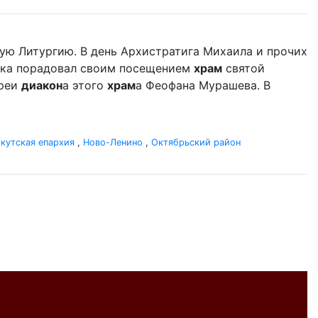
ую Литургию. В день Архистратига Михаила и прочих
дыка порадовал своим посещением
храм
святой
ереи
диакон
а этого
храм
а Феофана Мурашева. В
кутская епархия
,
Ново-Ленино
,
Октябрьский район