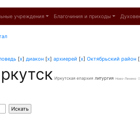
льные учреждения
Благочиния и приходы
Духове
тал
поведь
[
x
]
диакон
[
x
]
архиерей
[
x
]
Октябрьский район
[
ркутск
литургия
Иркутская епархия
Ново-Ленино
О