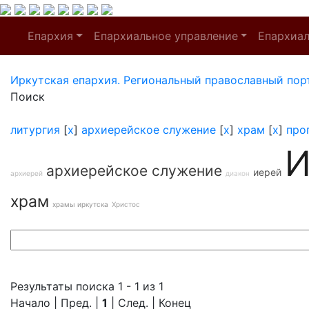
Епархия
Епархиальное управление
Епархиа
Иркутская епархия. Региональный православный пор
Поиск
литургия
[
x
]
архиерейское служение
[
x
]
храм
[
x
]
про
И
архиерейское служение
иерей
архиерей
диакон
храм
храмы иркутска
Христос
Результаты поиска 1 - 1 из 1
Начало | Пред. |
1
| След. | Конец