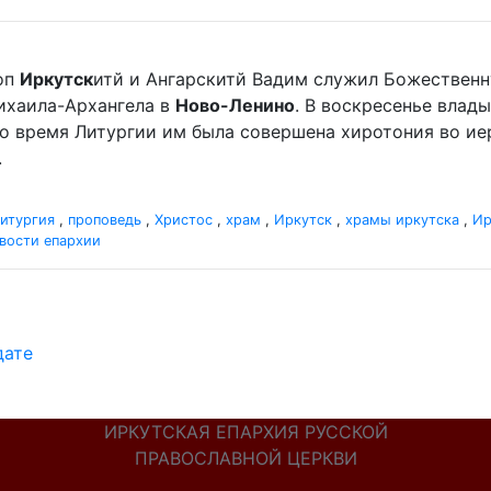
оп
Иркутск
итй и Ангарскитй Вадим служил Божественн
хаила-Архангела в
Ново-Ленино
. В воскресенье вла
Во время Литургии им была совершена хиротония во и
.
итургия
,
проповедь
,
Христос
,
храм
,
Иркутск
,
храмы иркутска
,
Ир
вости епархии
дате
ИРКУТСКАЯ ЕПАРХИЯ РУССКОЙ
ПРАВОСЛАВНОЙ ЦЕРКВИ