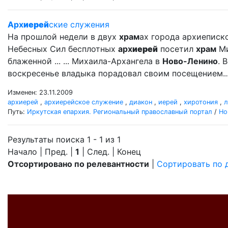
Арх
иерей
ские служения
На прошлой недели в двух
храм
ах города архиеписк
Небесных Сил бесплотных
арх
иерей
посетил
храм
Ми
блаженной ... ... Михаила-Архангела в
Ново-Ленино
. 
воскресенье владыка порадовал своим посещением..
Изменен: 23.11.2009
архиерей
,
архиерейское служение
,
диакон
,
иерей
,
хиротония
,
л
Путь:
Иркутская епархия. Региональный православный портал
/
Но
Результаты поиска 1 - 1 из 1
Начало | Пред. |
1
| След. | Конец
Отсортировано по релевантности
|
Сортировать по 