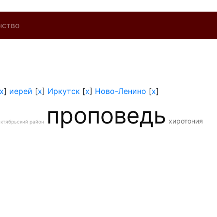
нство
x
]
иерей
[
x
]
Иркутск
[
x
]
Ново-Ленино
[
x
]
проповедь
хиротония
ктябрьский район