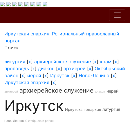
Иркутская епархия. Региональный православный
портал
Поиск
литургия
[
x
]
архиерейское служение
[
x
]
храм
[
x
]
проповедь
[
x
]
диакон
[
x
]
архиерей
[
x
]
Октябрьский
район
[
x
]
иерей
[
x
]
Иркутск
[
x
]
Ново-Ленино
[
x
]
Иркутская епархия
[
x
]
архиерейское служение
иерей
архиерей
диакон
Иркутск
литургия
Иркутская епархия
Ново-Ленино
Октябрьский район