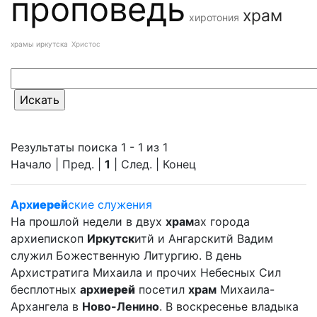
проповедь
храм
хиротония
храмы иркутска
Христос
Результаты поиска 1 - 1 из 1
Начало | Пред. |
1
| След. | Конец
Арх
иерей
ские служения
На прошлой недели в двух
храм
ах города
архиепископ
Иркутск
итй и Ангарскитй Вадим
служил Божественную Литургию. В день
Архистратига Михаила и прочих Небесных Сил
бесплотных
арх
иерей
посетил
храм
Михаила-
Архангела в
Ново-Ленино
. В воскресенье владыка