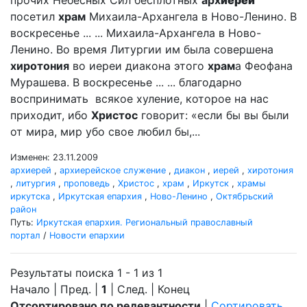
прочих Небесных Сил бесплотных
арх
иерей
посетил
храм
Михаила-Архангела в Ново-Ленино. В
воскресенье ... ... Михаила-Архангела в Ново-
Ленино. Во время Литургии им была совершена
хиротония
во иереи диакона этого
храм
а Феофана
Мурашева. В воскресенье ... ... благодарно
воспринимать всякое хуление, которое на нас
приходит, ибо
Христос
говорит: «если бы вы были
от мира, мир убо свое любил бы,...
Изменен: 23.11.2009
архиерей
,
архиерейское служение
,
диакон
,
иерей
,
хиротония
,
литургия
,
проповедь
,
Христос
,
храм
,
Иркутск
,
храмы
иркутска
,
Иркутская епархия
,
Ново-Ленино
,
Октябрьский
район
Путь:
Иркутская епархия. Региональный православный
портал
/
Новости епархии
Результаты поиска 1 - 1 из 1
Начало | Пред. |
1
| След. | Конец
Отсортировано по релевантности
|
Сортировать