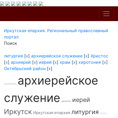
Иркутская епархия. Региональный православный
портал
Поиск
литургия
[
x
]
архиерейское служение
[
x
]
Христос
[
x
]
архиерей
[
x
]
иерей
[
x
]
храм
[
x
]
хиротония
[
x
]
Октябрьский район
[
x
]
архиерейское
архиерей
служение
иерей
диакон
Иркутск
литургия
Иркутская епархия
Ново-