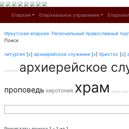
Епархия
Епархиальное управление
Епархиа
Иркутская епархия. Региональный православный пор
Поиск
литургия
[
x
]
архиерейское служение
[
x
]
Христос
[
x
]
архиерейское сл
архиерей
храм
проповедь
хиротония
храмы ирку
Результаты поиска 1 - 1 из 1