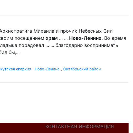
нь Архистратига Михаила и прочих Небесных Сил
л своим посещением
храм
... ...
Ново-Ленино
. Во время
адыка порадовал ... ... благодарно воспринимать
л бы,...
кутская епархия
,
Ново-Ленино
,
Октябрьский район
КОНТАКТНАЯ ИНФОРМАЦИЯ