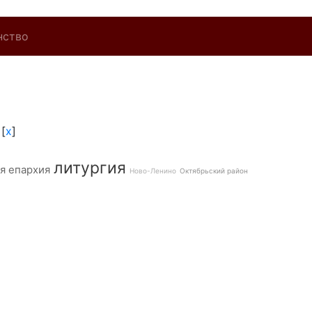
нство
[
x
]
литургия
я епархия
Ново-Ленино
Октябрьский район