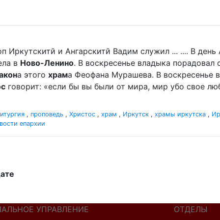
п Иркутскитй и Ангарскитй Вадим служил ... .... В де
ела в
Ново-Ленино
. В воскресенье владыка порадова
акон
а этого
храм
а Феофана Мурашева. В воскресенье вл
ос
говорит: «если бы вы были от мира, мир убо свое люби
итургия
,
проповедь
,
Христос
,
храм
,
Иркутск
,
храмы иркутска
,
Ир
вости епархии
дате
ИАЛЬНОЕ УПРАВЛЕНИЕ
ОТДЕЛЫ