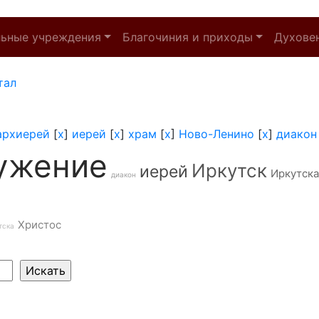
льные учреждения
Благочиния и приходы
Духове
тал
архиерей
[
x
]
иерей
[
x
]
храм
[
x
]
Ново-Ленино
[
x
]
диакон
ужение
Иркутск
иерей
Иркутска
диакон
Христос
тска