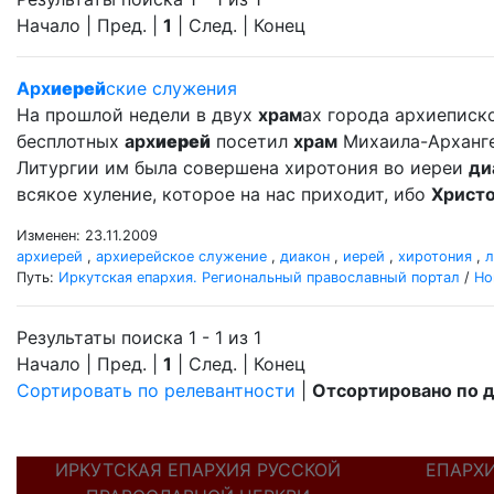
Начало | Пред. |
1
| След. | Конец
Арх
иерей
ские служения
На прошлой недели в двух
храм
ах города архиеписко
бесплотных
арх
иерей
посетил
храм
Михаила-Арханг
Литургии им была совершена хиротония во иереи
ди
всякое хуление, которое на нас приходит, ибо
Христ
Изменен: 23.11.2009
архиерей
,
архиерейское служение
,
диакон
,
иерей
,
хиротония
,
л
Путь:
Иркутская епархия. Региональный православный портал
/
Но
Результаты поиска 1 - 1 из 1
Начало | Пред. |
1
| След. | Конец
Сортировать по релевантности
|
Отсортировано по 
ИРКУТСКАЯ ЕПАРХИЯ РУССКОЙ
ЕПАРХ