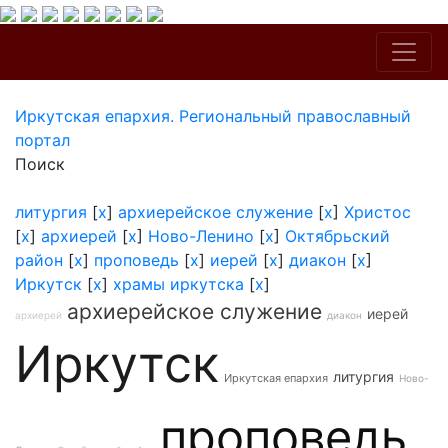
Иркутская епархия. Региональный православный
портал
Поиск
литургия
[
x
]
архиерейское служение
[
x
]
Христос
[
x
]
архиерей
[
x
]
Ново-Ленино
[
x
]
Октябрьский
район
[
x
]
проповедь
[
x
]
иерей
[
x
]
диакон
[
x
]
Иркутск
[
x
]
храмы иркутска
[
x
]
архиерейское служение
иерей
архиерей
диакон
Иркутск
литургия
Иркутская епархия
Ново-
проповедь