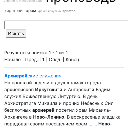
Ленино
Октябрьский район
хиротония
храм
Христос
храмы иркутска
Результаты поиска 1 - 1 из 1
Начало | Пред. |
1
| След. | Конец
Арх
иерей
ские служения
На прошлой недели в двух храмах города
архиепископ
Иркутск
итй и Ангарскитй Вадим
служил Божественную Литургию. В день
Архистратига Михаила и прочих Небесных Сил
бесплотных
арх
иерей
посетил храм Михаила-
Архангела в
Ново-Ленино
. В воскресенье владыка
порадовал своим посещением храм ... ...
Ново-