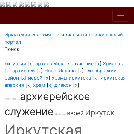
Иркутская епархия. Региональный православный
портал
Поиск
литургия
[
x
]
архиерейское служение
[
x
]
Христос
[
x
]
архиерей
[
x
]
Ново-Ленино
[
x
]
Октябрьский
район
[
x
]
иерей
[
x
]
храмы иркутска
[
x
]
Иркутская
епархия
[
x
]
храм
[
x
]
диакон
[
x
]
архиерейское
архиерей
служение
Иркутск
иерей
диакон
Иркутская