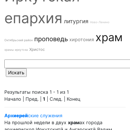
епархия
литургия
Ново-Ленино
храм
проповедь
хиротония
Октябрьский район
Христос
храмы иркутска
Результаты поиска 1 - 1 из 1
Начало | Пред. |
1
| След. | Конец
Арх
иерей
ские служения
На прошлой недели в двух
храм
ах города
архиепископ Иркутскитй и Ангарскитй Вадим