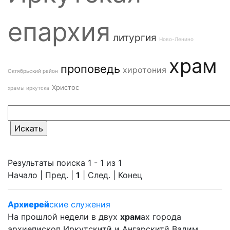
епархия
литургия
Ново-Ленино
храм
проповедь
хиротония
Октябрьский район
Христос
храмы иркутска
Результаты поиска 1 - 1 из 1
Начало | Пред. |
1
| След. | Конец
Арх
иерей
ские служения
На прошлой недели в двух
храм
ах города
архиепископ Иркутскитй и Ангарскитй Вадим