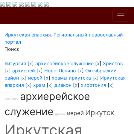
Иркутская епархия. Региональный православный
портал
Поиск
литургия
[
x
]
архиерейское служение
[
x
]
Христос
[
x
]
архиерей
[
x
]
Ново-Ленино
[
x
]
Октябрьский
район
[
x
]
иерей
[
x
]
храмы иркутска
[
x
]
Иркутская
епархия
[
x
]
храм
[
x
]
диакон
[
x
]
хиротония
[
x
]
архиерейское
архиерей
служение
Иркутск
иерей
диакон
Иркутская