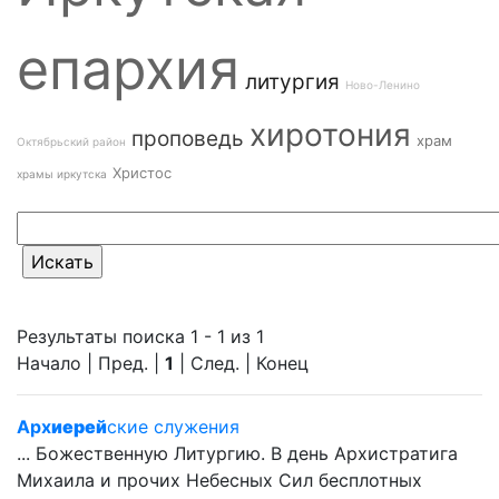
епархия
литургия
Ново-Ленино
хиротония
проповедь
храм
Октябрьский район
Христос
храмы иркутска
Результаты поиска 1 - 1 из 1
Начало | Пред. |
1
| След. | Конец
Арх
иерей
ские служения
... Божественную Литургию. В день Архистратига
Михаила и прочих Небесных Сил бесплотных