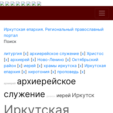
Иркутская епархия. Региональный православный
портал
Поиск
литургия
[
x
]
архиерейское служение
[
x
]
Христос
[
x
]
архиерей
[
x
]
Ново-Ленино
[
x
]
Октябрьский
район
[
x
]
иерей
[
x
]
храмы иркутска
[
x
]
Иркутская
епархия
[
x
]
хиротония
[
x
]
проповедь
[
x
]
архиерейское
архиерей
служение
Иркутск
иерей
диакон
Иркутская