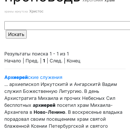
Христос
храмы иркутска
Результаты поиска 1 - 1 из 1
Начало | Пред. |
1
| След. | Конец
Арх
иерей
ские служения
... архиепископ Иркутскитй и Ангарскитй Вадим
служил Божественную Литургию. В день
Архистратига Михаила и прочих Небесных Сил
бесплотных
арх
иерей
посетил храм Михаила-
Архангела в
Ново-Ленино
. В воскресенье владыка
порадовал своим посещением храм святой
блаженной Ксении Петербургской и святого