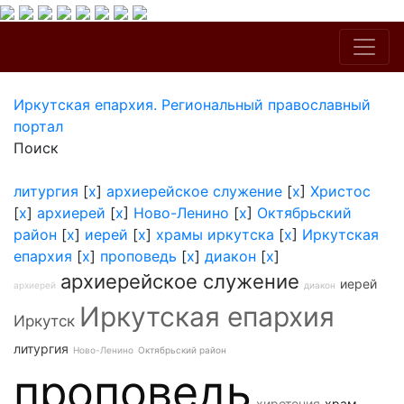
Иркутская епархия. Региональный православный
портал
Поиск
литургия
[
x
]
архиерейское служение
[
x
]
Христос
[
x
]
архиерей
[
x
]
Ново-Ленино
[
x
]
Октябрьский
район
[
x
]
иерей
[
x
]
храмы иркутска
[
x
]
Иркутская
епархия
[
x
]
проповедь
[
x
]
диакон
[
x
]
архиерейское служение
иерей
архиерей
диакон
Иркутская епархия
Иркутск
литургия
Ново-Ленино
Октябрьский район
проповедь
хиротония
храм