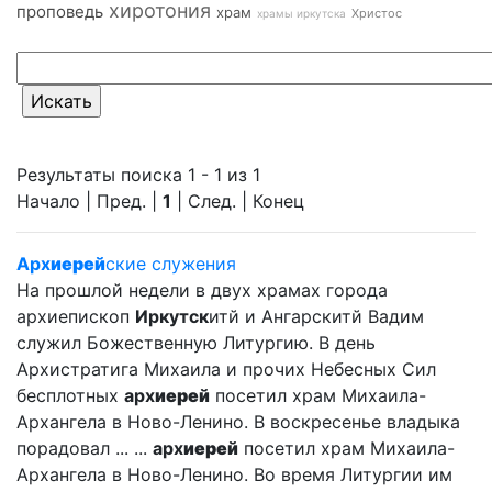
хиротония
проповедь
храм
Христос
храмы иркутска
Результаты поиска 1 - 1 из 1
Начало | Пред. |
1
| След. | Конец
Арх
иерей
ские служения
На прошлой недели в двух храмах города
архиепископ
Иркутск
итй и Ангарскитй Вадим
служил Божественную Литургию. В день
Архистратига Михаила и прочих Небесных Сил
бесплотных
арх
иерей
посетил храм Михаила-
Архангела в Ново-Ленино. В воскресенье владыка
порадовал ... ...
арх
иерей
посетил храм Михаила-
Архангела в Ново-Ленино. Во время Литургии им