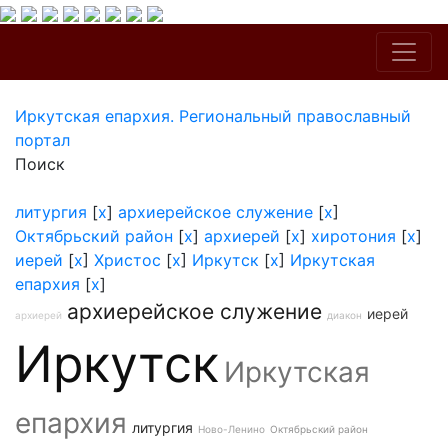
Иркутская епархия. Региональный православный
портал
Поиск
литургия
[
x
]
архиерейское служение
[
x
]
Октябрьский район
[
x
]
архиерей
[
x
]
хиротония
[
x
]
иерей
[
x
]
Христос
[
x
]
Иркутск
[
x
]
Иркутская
епархия
[
x
]
архиерейское служение
иерей
архиерей
диакон
Иркутск
Иркутская
епархия
литургия
Ново-Ленино
Октябрьский район