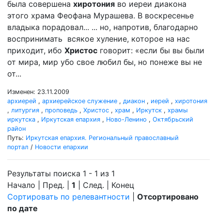
была совершена
хиротония
во иереи диакона
этого храма Феофана Мурашева. В воскресенье
владыка порадовал... ... но, напротив, благодарно
воспринимать всякое хуление, которое на нас
приходит, ибо
Христос
говорит: «если бы вы были
от мира, мир убо свое любил бы, но понеже вы не
от...
Изменен: 23.11.2009
архиерей
,
архиерейское служение
,
диакон
,
иерей
,
хиротония
,
литургия
,
проповедь
,
Христос
,
храм
,
Иркутск
,
храмы
иркутска
,
Иркутская епархия
,
Ново-Ленино
,
Октябрьский
район
Путь:
Иркутская епархия. Региональный православный
портал
/
Новости епархии
Результаты поиска 1 - 1 из 1
Начало | Пред. |
1
| След. | Конец
Сортировать по релевантности
|
Отсортировано
по дате