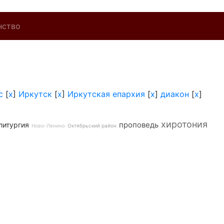
нство
с
[
x
]
Иркутск
[
x
]
Иркутская епархия
[
x
]
диакон
[
x
]
хиротония
проповедь
литургия
Ново-Ленино
Октябрьский район