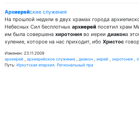
Арх
иерей
ские служения
На прошлой недели в двух храмах города архиеписк
Небесных Сил бесплотных
арх
иерей
посетил храм Мих
им была совершена
хиротония
во иереи
диакон
а это
хуление, которое на нас приходит, ибо
Христос
говор
Изменен: 23.11.2009
архиерей
,
архиерейское служение
,
диакон
,
иерей
,
хиротония
,
л
Путь:
Иркутская епархия. Региональный пра