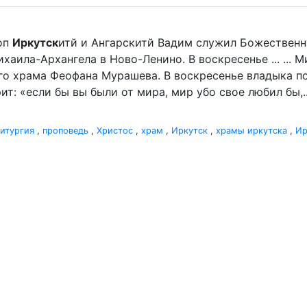
оп
Иркутск
итй и Ангарскитй Вадим служил Божественн
аила-Архангела в Ново-Ленино. В воскресенье ... ... 
го храма Феофана Мурашева. В воскресенье владыка пор
ит: «если бы вы были от мира, мир убо свое любил бы,..
итургия
,
проповедь
,
Христос
,
храм
,
Иркутск
,
храмы иркутска
,
Ир