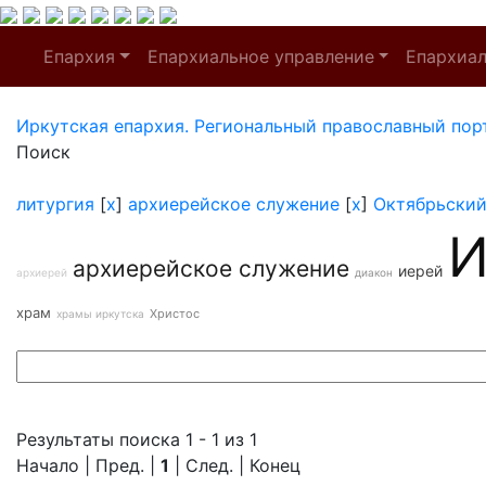
Епархия
Епархиальное управление
Епархиа
Иркутская епархия. Региональный православный пор
Поиск
литургия
[
x
]
архиерейское служение
[
x
]
Октябрьский
И
архиерейское служение
иерей
архиерей
диакон
храм
Христос
храмы иркутска
Результаты поиска 1 - 1 из 1
Начало | Пред. |
1
| След. | Конец