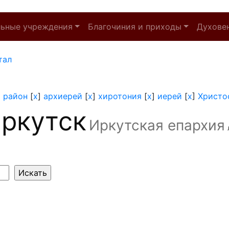
льные учреждения
Благочиния и приходы
Духове
тал
 район
[
x
]
архиерей
[
x
]
хиротония
[
x
]
иерей
[
x
]
Христо
ркутск
Иркутская епархия