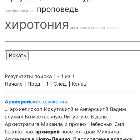
проповедь
Октябрьский район
хиротония
храм
храмы иркутска
Христос
Результаты поиска 1 - 1 из 1
Начало | Пред. |
1
| След. | Конец
Арх
иерей
ские служения
... архиепископ Иркутскитй и Ангарскитй Вадим
служил Божественную Литургию. В день
Архистратига Михаила и прочих Небесных Сил
бесплотных
арх
иерей
посетил храм Михаила-
Архангела в
Ново-Ленино
. В воскресенье владыка