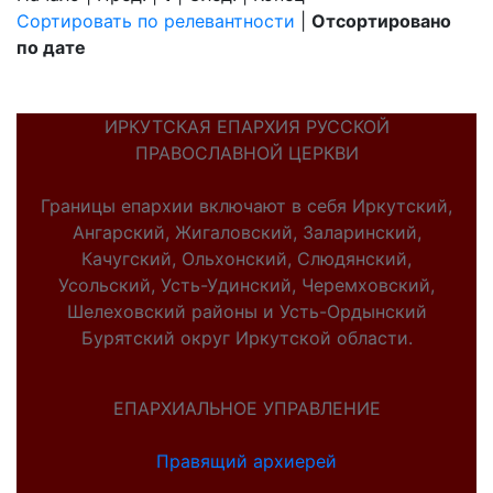
Сортировать по релевантности
|
Отсортировано
по дате
ИРКУТСКАЯ ЕПАРХИЯ РУССКОЙ
ПРАВОСЛАВНОЙ ЦЕРКВИ
Границы епархии включают в себя Иркутский,
Ангарский, Жигаловский, Заларинский,
Качугский, Ольхонский, Слюдянский,
Усольский, Усть-Удинский, Черемховский,
Шелеховский районы и Усть-Ордынский
Бурятский округ Иркутской области.
ЕПАРХИАЛЬНОЕ УПРАВЛЕНИЕ
Правящий архиерей