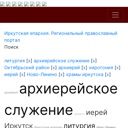
Иркутская епархия. Региональный православный
портал
Поиск
литургия
[
x
]
архиерейское служение
[
x
]
Октябрьский район
[
x
]
архиерей
[
x
]
хиротония
[
x
]
иерей
[
x
]
Ново-Ленино
[
x
]
храмы иркутска
[
x
]
архиерейское
архиерей
служение
иерей
диакон
Иркутск
литургия
Иркутская епархия
Ново-Ленино