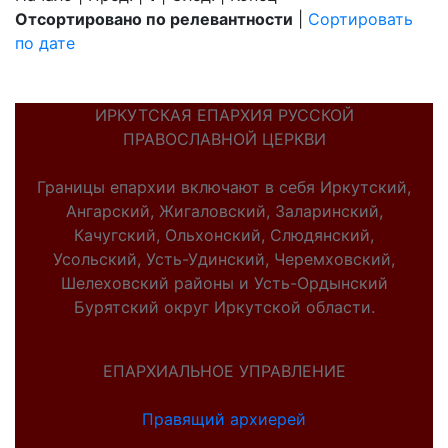
Отсортировано по релевантности
|
Сортировать
по дате
ИРКУТСКАЯ ЕПАРХИЯ РУССКОЙ
ПРАВОСЛАВНОЙ ЦЕРКВИ
Границы епархии включают в себя Иркутский,
Ангарский, Жигаловский, Заларинский,
Качугский, Ольхонский, Слюдянский,
Усольский, Усть-Удинский, Черемховский,
Шелеховский районы и Усть-Ордынский
Бурятский округ Иркутской области.
ЕПАРХИАЛЬНОЕ УПРАВЛЕНИЕ
Правящий архиерей