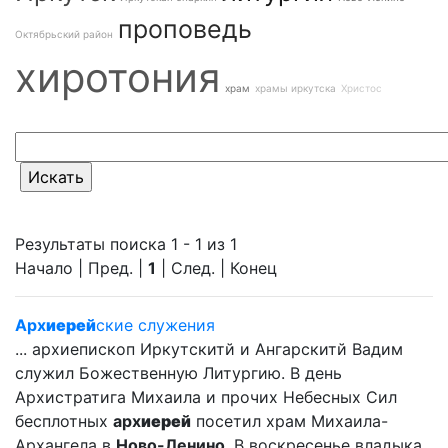
проповедь
Октябрьский район
хиротония
храм
храмы иркутска
Христос
Результаты поиска 1 - 1 из 1
Начало | Пред. |
1
| След. | Конец
Арх
иерей
ские служения
... архиепископ Иркутскитй и Ангарскитй Вадим
служил Божественную Литургию. В день
Архистратига Михаила и прочих Небесных Сил
бесплотных
арх
иерей
посетил храм Михаила-
Архангела в
Ново-Ленино
. В воскресенье владыка