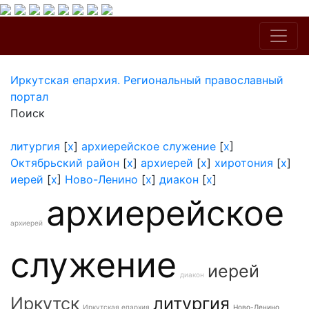
Иркутская епархия. Региональный православный
портал
Поиск
литургия
[
x
]
архиерейское служение
[
x
]
Октябрьский район
[
x
]
архиерей
[
x
]
хиротония
[
x
]
иерей
[
x
]
Ново-Ленино
[
x
]
диакон
[
x
]
архиерейское
архиерей
служение
иерей
диакон
Иркутск
литургия
Иркутская епархия
Ново-Ленино