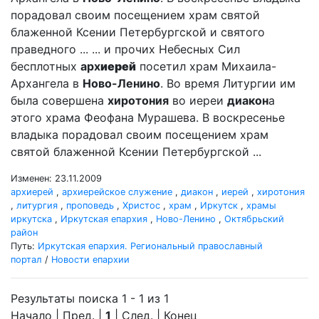
порадовал своим посещением храм святой
блаженной Ксении Петербургской и святого
праведного ... ... и прочих Небесных Сил
бесплотных
арх
иерей
посетил храм Михаила-
Архангела в
Ново-Ленино
. Во время Литургии им
была совершена
хиротония
во иереи
диакон
а
этого храма Феофана Мурашева. В воскресенье
владыка порадовал своим посещением храм
святой блаженной Ксении Петербургской ...
Изменен: 23.11.2009
архиерей
,
архиерейское служение
,
диакон
,
иерей
,
хиротония
,
литургия
,
проповедь
,
Христос
,
храм
,
Иркутск
,
храмы
иркутска
,
Иркутская епархия
,
Ново-Ленино
,
Октябрьский
район
Путь:
Иркутская епархия. Региональный православный
портал
/
Новости епархии
Результаты поиска 1 - 1 из 1
Начало | Пред. |
1
| След. | Конец