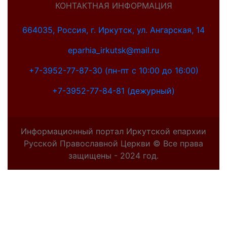
КОНТАКТНАЯ ИНФОРМАЦИЯ
664035, Россия, г. Иркутск, ул. Ангарская, 14
eparhia_irkutsk@mail.ru
+7-3952-77-87-30 (пн-пт с 10:00 до 16:00)
+7-3952-77-84-81 (дежурный)
Информационный портал Иркутской епархии
Русской Православной Церкви © Все права
защищены - 2024 год.