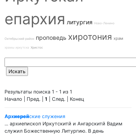
епархия
литургия
Ново-Ленино
хиротония
проповедь
храм
Октябрьский район
храмы иркутска
Христос
Результаты поиска 1 - 1 из 1
Начало | Пред. |
1
| След. | Конец
Арх
иерей
ские служения
... архиепископ Иркутскитй и Ангарскитй Вадим
служил Божественную Литургию. В день