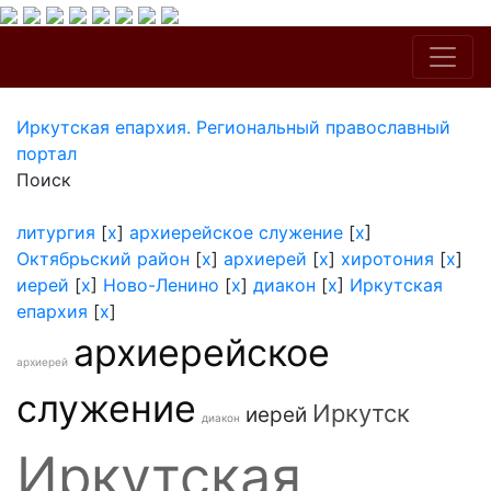
Иркутская епархия. Региональный православный
портал
Поиск
литургия
[
x
]
архиерейское служение
[
x
]
Октябрьский район
[
x
]
архиерей
[
x
]
хиротония
[
x
]
иерей
[
x
]
Ново-Ленино
[
x
]
диакон
[
x
]
Иркутская
епархия
[
x
]
архиерейское
архиерей
служение
Иркутск
иерей
диакон
Иркутская