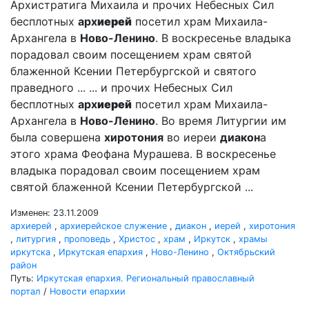
Архистратига Михаила и прочих Небесных Сил
бесплотных
арх
иерей
посетил храм Михаила-
Архангела в
Ново-Ленино
. В воскресенье владыка
порадовал своим посещением храм святой
блаженной Ксении Петербургской и святого
праведного ... ... и прочих Небесных Сил
бесплотных
арх
иерей
посетил храм Михаила-
Архангела в
Ново-Ленино
. Во время Литургии им
была совершена
хиротония
во иереи
диакон
а
этого храма Феофана Мурашева. В воскресенье
владыка порадовал своим посещением храм
святой блаженной Ксении Петербургской ...
Изменен: 23.11.2009
архиерей
,
архиерейское служение
,
диакон
,
иерей
,
хиротония
,
литургия
,
проповедь
,
Христос
,
храм
,
Иркутск
,
храмы
иркутска
,
Иркутская епархия
,
Ново-Ленино
,
Октябрьский
район
Путь:
Иркутская епархия. Региональный православный
портал
/
Новости епархии