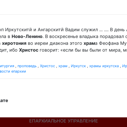
п Иркутскитй и Ангарскитй Вадим служил ... .... В де
ела в
Ново-Ленино
. В воскресенье владыка порадова
а
хиротония
во иереи диакона этого
храм
а Феофана Мур
дит, ибо
Христос
говорит: «если бы вы были от мира, ми
итургия
,
проповедь
,
Христос
,
храм
,
Иркутск
,
храмы иркутска
,
Ир
вости епархии
дате
ЕПАРХИАЛЬНОЕ УПРАВЛЕНИЕ