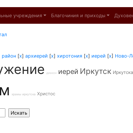
льные учреждения
Благочиния и приходы
Духове
тал
 район
[
x
]
архиерей
[
x
]
хиротония
[
x
]
иерей
[
x
]
Ново-Л
ужение
Иркутск
иерей
Иркутска
диакон
ам
Христос
храмы иркутска