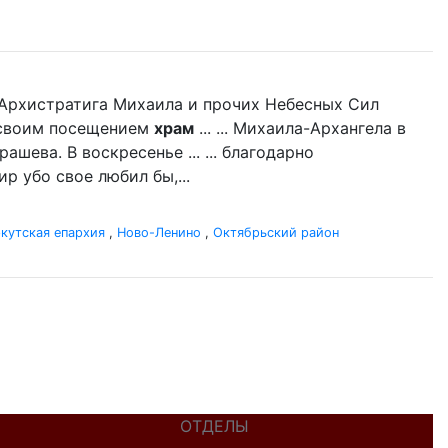
нь Архистратига Михаила и прочих Небесных Сил
л своим посещением
храм
... ... Михаила-Архангела в
ашева. В воскресенье ... ... благодарно
р убо свое любил бы,...
кутская епархия
,
Ново-Ленино
,
Октябрьский район
ОТДЕЛЫ