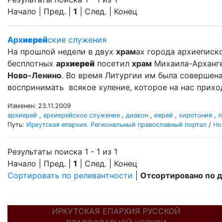
Начало | Пред. |
1
| След. | Конец
Арх
иерей
ские служения
На прошлой недели в двух
храм
ах города архиеписко
бесплотных
арх
иерей
посетил
храм
Михаила-Арханг
Ново-Ленино
. Во время Литургии им была совершен
воспринимать всякое хуление, которое на нас прихо
Изменен: 23.11.2009
архиерей
,
архиерейское служение
,
диакон
,
иерей
,
хиротония
,
л
Путь:
Иркутская епархия. Региональный православный портал
/
Но
Результаты поиска 1 - 1 из 1
Начало | Пред. |
1
| След. | Конец
Сортировать по релевантности
|
Отсортировано по 
ИРКУТСКАЯ ЕПАРХИЯ РУССКОЙ