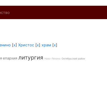
нство
енино
[
x
]
Христос
[
x
]
храм
[
x
]
литургия
я епархия
Ново-Ленино
Октябрьский район