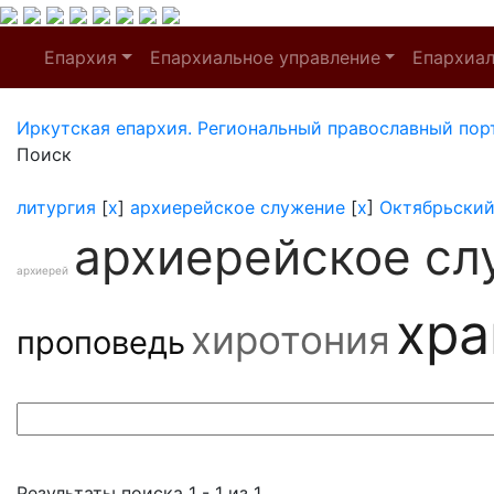
Епархия
Епархиальное управление
Епархиа
Иркутская епархия. Региональный православный пор
Поиск
литургия
[
x
]
архиерейское служение
[
x
]
Октябрьский
архиерейское сл
архиерей
хр
хиротония
проповедь
Результаты поиска 1 - 1 из 1