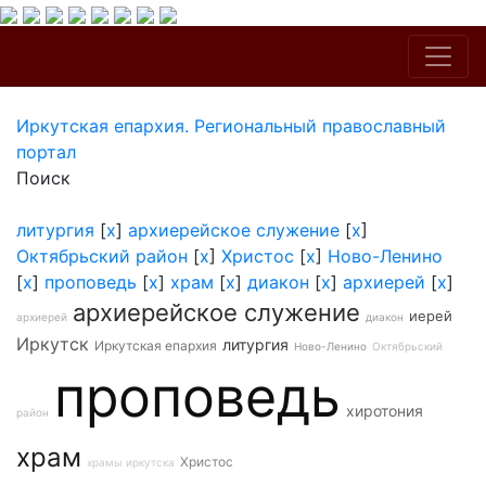
Иркутская епархия. Региональный православный
портал
Поиск
литургия
[
x
]
архиерейское служение
[
x
]
Октябрьский район
[
x
]
Христос
[
x
]
Ново-Ленино
[
x
]
проповедь
[
x
]
храм
[
x
]
диакон
[
x
]
архиерей
[
x
]
архиерейское служение
иерей
архиерей
диакон
Иркутск
литургия
Иркутская епархия
Ново-Ленино
Октябрьский
проповедь
хиротония
район
храм
Христос
храмы иркутска