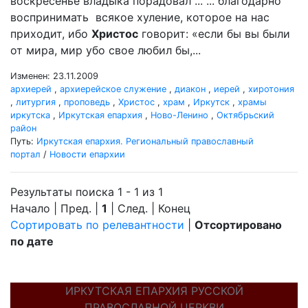
воскресенье владыка порадовал ... ... благодарно
воспринимать всякое хуление, которое на нас
приходит, ибо
Христос
говорит: «если бы вы были
от мира, мир убо свое любил бы,...
Изменен: 23.11.2009
архиерей
,
архиерейское служение
,
диакон
,
иерей
,
хиротония
,
литургия
,
проповедь
,
Христос
,
храм
,
Иркутск
,
храмы
иркутска
,
Иркутская епархия
,
Ново-Ленино
,
Октябрьский
район
Путь:
Иркутская епархия. Региональный православный
портал
/
Новости епархии
Результаты поиска 1 - 1 из 1
Начало | Пред. |
1
| След. | Конец
Сортировать по релевантности
|
Отсортировано
по дате
ИРКУТСКАЯ ЕПАРХИЯ РУССКОЙ
ПРАВОСЛАВНОЙ ЦЕРКВИ