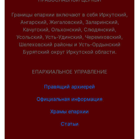
Границы епархии включают в себя Иркутский,
Ангарский, Жигаловский, Заларинский,
Качугский, Ольхонский, Слюдянский,
Усольский, Усть-Удинский, Черемховский,
Шелеховский районы и Усть-Ордынский
Бурятский округ Иркутской области.
ЕПАРХИАЛЬНОЕ УПРАВЛЕНИЕ
Правящий архиерей
Официальная информация
Храмы епархии
Статьи