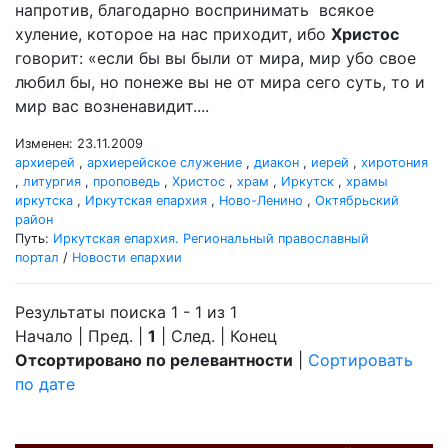
напротив, благодарно воспринимать всякое
хуление, которое на нас приходит, ибо
Христос
говорит: «если бы вы были от мира, мир убо свое
любил бы, но понеже вы не от мира сего суть, то и
мир вас возненавидит....
Изменен: 23.11.2009
архиерей
,
архиерейское служение
,
диакон
,
иерей
,
хиротония
,
литургия
,
проповедь
,
Христос
,
храм
,
Иркутск
,
храмы
иркутска
,
Иркутская епархия
,
Ново-Ленино
,
Октябрьский
район
Путь:
Иркутская епархия. Региональный православный
портал
/
Новости епархии
Результаты поиска 1 - 1 из 1
Начало | Пред. |
1
| След. | Конец
Отсортировано по релевантности
|
Сортировать
по дате