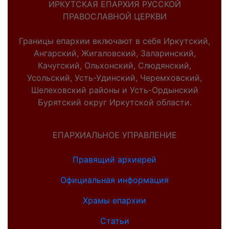
ИРКУТСКАЯ ЕПАРХИЯ РУССКОЙ
ПРАВОСЛАВНОЙ ЦЕРКВИ
Границы епархии включают в себя Иркутский,
Ангарский, Жигаловский, Заларинский,
Качугский, Ольхонский, Слюдянский,
Усольский, Усть-Удинский, Черемховский,
Шелеховский районы и Усть-Ордынский
Бурятский округ Иркутской области.
ЕПАРХИАЛЬНОЕ УПРАВЛЕНИЕ
Правящий архиерей
Официальная информация
Храмы епархии
Статьи