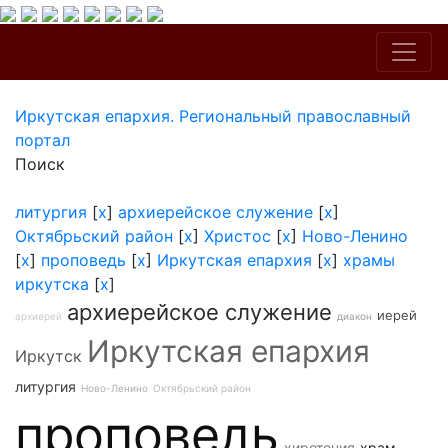
Иркутская епархия. Региональный православный
портал
Поиск
литургия
[
x
]
архиерейское служение
[
x
]
Октябрьский район
[
x
]
Христос
[
x
]
Ново-Ленино
[
x
]
проповедь
[
x
]
Иркутская епархия
[
x
]
храмы
иркутска
[
x
]
архиерейское служение
иерей
архиерей
диакон
Иркутская епархия
Иркутск
литургия
Ново-Ленино
Октябрьский район
проповедь
хиротония
храм