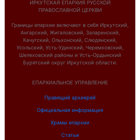
ИРКУТСКАЯ ЕПАРХИЯ РУССКОЙ
ПРАВОСЛАВНОЙ ЦЕРКВИ
Границы епархии включают в себя Иркутский,
Ангарский, Жигаловский, Заларинский,
Качугский, Ольхонский, Слюдянский,
Усольский, Усть-Удинский, Черемховский,
Шелеховский районы и Усть-Ордынский
Бурятский округ Иркутской области.
ЕПАРХИАЛЬНОЕ УПРАВЛЕНИЕ
Правящий архиерей
Официальная информация
Храмы епархии
Статьи