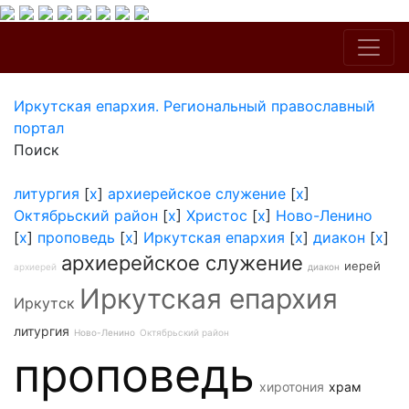
Иркутская епархия. Региональный православный
портал
Поиск
литургия
[
x
]
архиерейское служение
[
x
]
Октябрьский район
[
x
]
Христос
[
x
]
Ново-Ленино
[
x
]
проповедь
[
x
]
Иркутская епархия
[
x
]
диакон
[
x
]
архиерейское служение
иерей
архиерей
диакон
Иркутская епархия
Иркутск
литургия
Ново-Ленино
Октябрьский район
проповедь
хиротония
храм