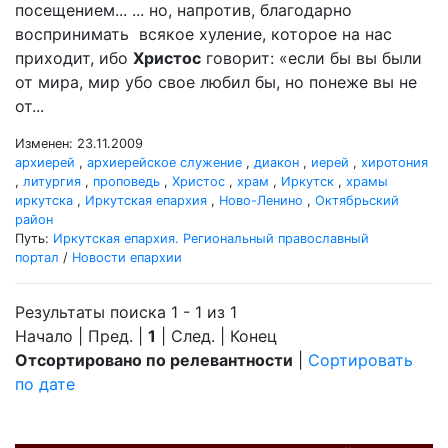
посещением... ... но, напротив, благодарно
воспринимать всякое хуление, которое на нас
приходит, ибо
Христос
говорит: «если бы вы были
от мира, мир убо свое любил бы, но понеже вы не
от...
Изменен: 23.11.2009
архиерей
,
архиерейское служение
,
диакон
,
иерей
,
хиротония
,
литургия
,
проповедь
,
Христос
,
храм
,
Иркутск
,
храмы
иркутска
,
Иркутская епархия
,
Ново-Ленино
,
Октябрьский
район
Путь:
Иркутская епархия. Региональный православный
портал
/
Новости епархии
Результаты поиска 1 - 1 из 1
Начало | Пред. |
1
| След. | Конец
Отсортировано по релевантности
|
Сортировать
по дате