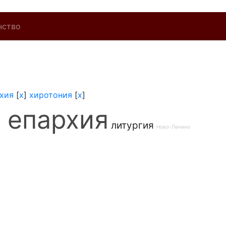
нство
хия
[
x
]
хиротония
[
x
]
 епархия
литургия
Ново-Ленино