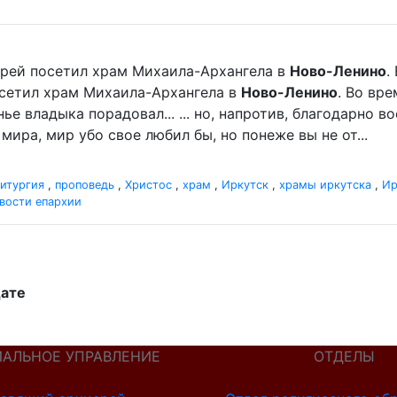
иерей посетил храм Михаила-Архангела в
Ново-Ленино
.
посетил храм Михаила-Архангела в
Ново-Ленино
. Во вр
е владыка порадовал... ... но, напротив, благодарно в
мира, мир убо свое любил бы, но понеже вы не от...
итургия
,
проповедь
,
Христос
,
храм
,
Иркутск
,
храмы иркутска
,
Ир
вости епархии
дате
ИАЛЬНОЕ УПРАВЛЕНИЕ
ОТДЕЛЫ