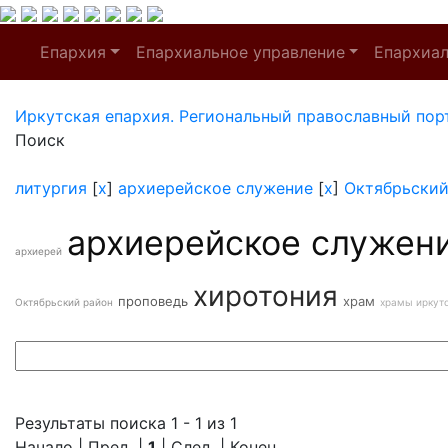
Епархия
Епархиальное управление
Епархиа
Иркутская епархия. Региональный православный пор
Поиск
литургия
[
x
]
архиерейское служение
[
x
]
Октябрьский
архиерейское служен
архиерей
хиротония
проповедь
храм
Октябрьский район
храмы иркут
Результаты поиска 1 - 1 из 1
Начало | Пред. |
1
| След. | Конец