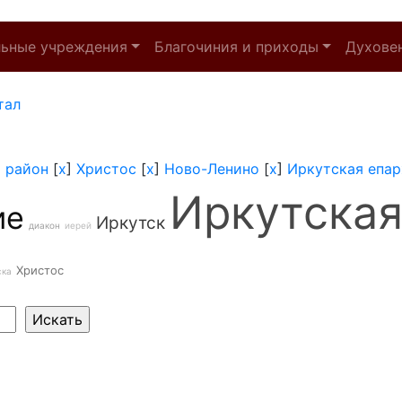
льные учреждения
Благочиния и приходы
Духове
тал
 район
[
x
]
Христос
[
x
]
Ново-Ленино
[
x
]
Иркутская епар
Иркутская
ие
Иркутск
диакон
иерей
Христос
ска