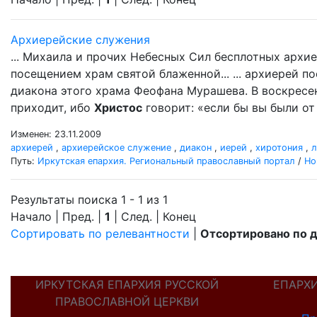
Архиерейские служения
... Михаила и прочих Небесных Сил бесплотных арх
посещением храм святой блаженной... ... архиерей 
диакона этого храма Феофана Мурашева. В воскресень
приходит, ибо
Христос
говорит: «если бы вы были от 
Изменен: 23.11.2009
архиерей
,
архиерейское служение
,
диакон
,
иерей
,
хиротония
,
л
Путь:
Иркутская епархия. Региональный православный портал
/
Но
Результаты поиска 1 - 1 из 1
Начало | Пред. |
1
| След. | Конец
Сортировать по релевантности
|
Отсортировано по 
ИРКУТСКАЯ ЕПАРХИЯ РУССКОЙ
ЕПАРХ
ПРАВОСЛАВНОЙ ЦЕРКВИ