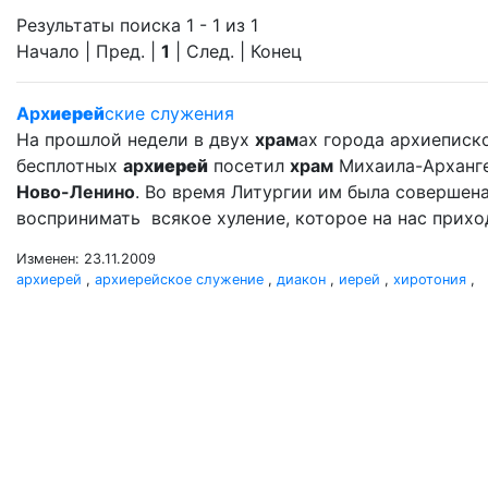
Результаты поиска 1 - 1 из 1
Начало | Пред. |
1
| След. | Конец
Арх
иерей
ские служения
На прошлой недели в двух
храм
ах города архиеписко
бесплотных
арх
иерей
посетил
храм
Михаила-Арханг
Ново-Ленино
. Во время Литургии им была совершен
воспринимать всякое хуление, которое на нас прихо
Изменен: 23.11.2009
архиерей
,
архиерейское служение
,
диакон
,
иерей
,
хиротония
,