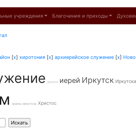
льные учреждения
Благочиния и приходы
Духове
тал
айон
[
x
]
хиротония
[
x
]
архиерейское служение
[
x
]
Ново
ужение
Иркутск
иерей
Иркутска
диакон
ам
Христос
храмы иркутска