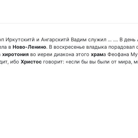
п Иркутскитй и Ангарскитй Вадим служил ... .... В де
ела в
Ново-Ленино
. В воскресенье владыка порадова
а
хиротония
во иереи диакона этого
храм
а Феофана Мур
дит, ибо
Христос
говорит: «если бы вы были от мира, ми