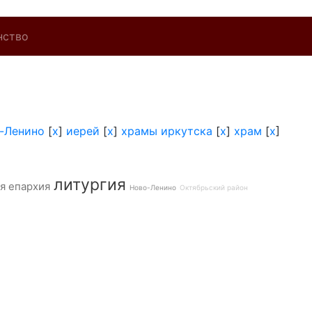
нство
-Ленино
[
x
]
иерей
[
x
]
храмы иркутска
[
x
]
храм
[
x
]
литургия
я епархия
Ново-Ленино
Октябрьский район