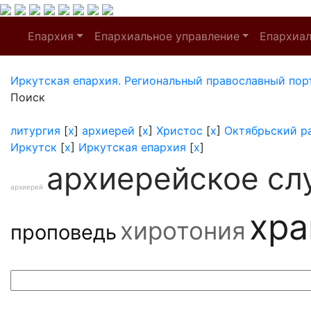
Епархия
Епархиальное управление
Епархиа
Иркутская епархия. Региональный православный пор
Поиск
литургия
[
x
]
архиерей
[
x
]
Христос
[
x
]
Октябрьский р
Иркутск
[
x
]
Иркутская епархия
[
x
]
архиерейское сл
архиерей
хр
хиротония
проповедь