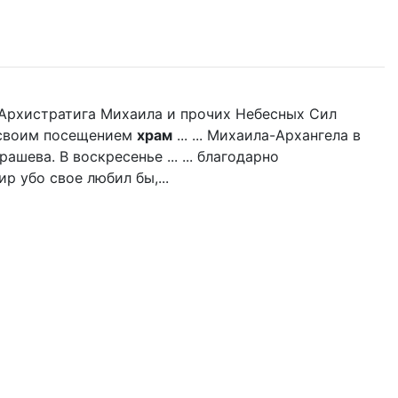
нь Архистратига Михаила и прочих Небесных Сил
л своим посещением
храм
... ... Михаила-Архангела в
ашева. В воскресенье ... ... благодарно
р убо свое любил бы,...