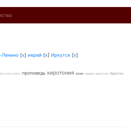
нство
-Ленино
[
x
]
иерей
[
x
]
Иркутск
[
x
]
хиротония
проповедь
храм
Христос
брьский район
храмы иркутска