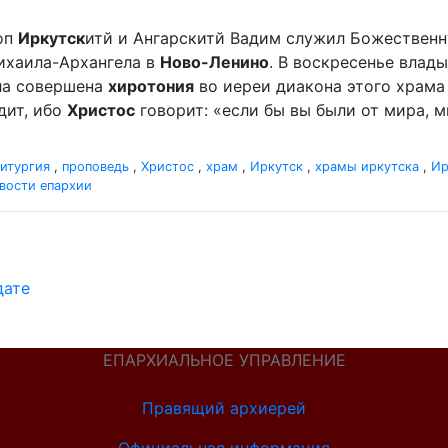
оп
Иркутск
итй и Ангарскитй Вадим служил Божественн
ихаила-Архангела в
Ново-Ленино
. В воскресенье влады
ыла совершена
хиротония
во иереи диакона этого храма 
дит, ибо
Христос
говорит: «если бы вы были от мира, ми
итургия
,
проповедь
,
Христос
,
храм
,
Иркутск
,
храмы иркутска
,
Ир
вости епархии
дате
ЕПАРХИАЛЬНОЕ УПРАВЛЕНИЕ
Правящий архиерей