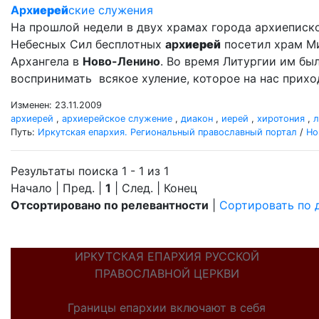
Арх
иерей
ские служения
На прошлой недели в двух храмах города архиеписк
Небесных Сил бесплотных
арх
иерей
посетил храм М
Архангела в
Ново-Ленино
. Во время Литургии им б
воспринимать всякое хуление, которое на нас прихо
Изменен: 23.11.2009
архиерей
,
архиерейское служение
,
диакон
,
иерей
,
хиротония
,
л
Путь:
Иркутская епархия. Региональный православный портал
/
Но
Результаты поиска 1 - 1 из 1
Начало | Пред. |
1
| След. | Конец
Отсортировано по релевантности
|
Сортировать по 
ИРКУТСКАЯ ЕПАРХИЯ РУССКОЙ
ПРАВОСЛАВНОЙ ЦЕРКВИ
Границы епархии включают в себя