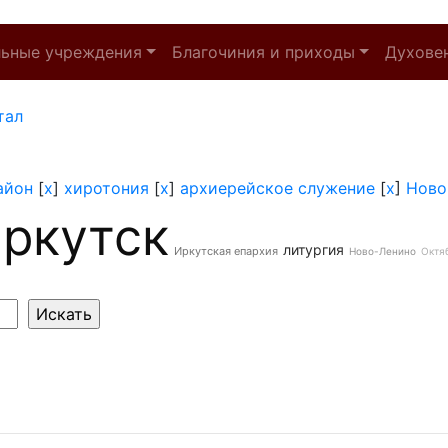
льные учреждения
Благочиния и приходы
Духове
тал
айон
[
x
]
хиротония
[
x
]
архиерейское служение
[
x
]
Ново
ркутск
литургия
Иркутская епархия
Ново-Ленино
Октя