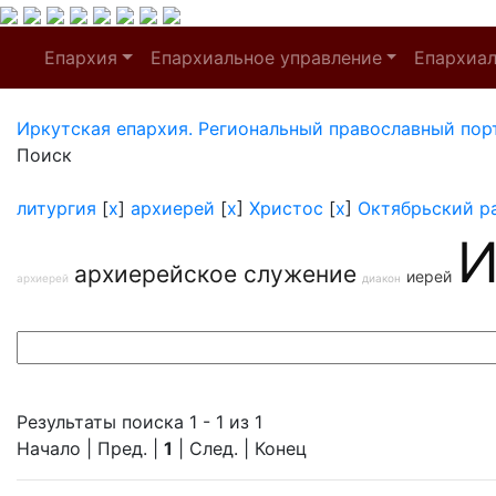
Епархия
Епархиальное управление
Епархиа
Иркутская епархия. Региональный православный пор
Поиск
литургия
[
x
]
архиерей
[
x
]
Христос
[
x
]
Октябрьский р
И
архиерейское служение
иерей
архиерей
диакон
Результаты поиска 1 - 1 из 1
Начало | Пред. |
1
| След. | Конец