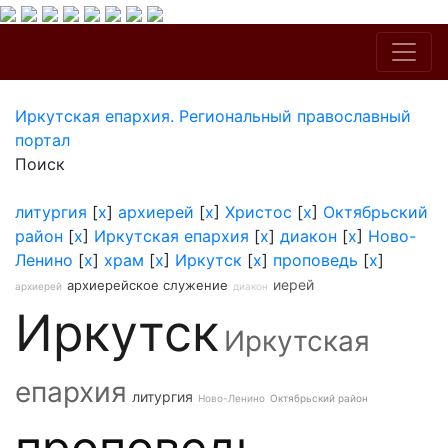
Иркутская епархия. Региональный православный
портал
Поиск
литургия
[
x
]
архиерей
[
x
]
Христос
[
x
]
Октябрьский
район
[
x
]
Иркутская епархия
[
x
]
диакон
[
x
]
Ново-
Ленино
[
x
]
храм
[
x
]
Иркутск
[
x
]
проповедь
[
x
]
иерей
архиерейское служение
архиерей
диакон
Иркутск
Иркутская
епархия
литургия
Ново-Ленино
Октябрьский район
проповедь