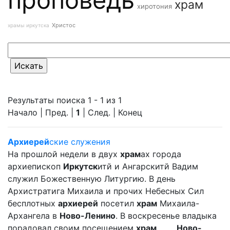
храм
хиротония
Христос
храмы иркутска
Результаты поиска 1 - 1 из 1
Начало | Пред. |
1
| След. | Конец
Архиерей
ские служения
На прошлой недели в двух
храм
ах города
архиепископ
Иркутск
итй и Ангарскитй Вадим
служил Божественную Литургию. В день
Архистратига Михаила и прочих Небесных Сил
бесплотных
архиерей
посетил
храм
Михаила-
Архангела в
Ново-Ленино
. В воскресенье владыка
порадовал своим посещением
храм
... ...
Ново-