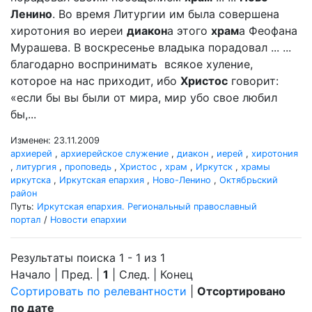
Ленино
. Во время Литургии им была совершена
хиротония во иереи
диакон
а этого
храм
а Феофана
Мурашева. В воскресенье владыка порадовал ... ...
благодарно воспринимать всякое хуление,
которое на нас приходит, ибо
Христос
говорит:
«если бы вы были от мира, мир убо свое любил
бы,...
Изменен: 23.11.2009
архиерей
,
архиерейское служение
,
диакон
,
иерей
,
хиротония
,
литургия
,
проповедь
,
Христос
,
храм
,
Иркутск
,
храмы
иркутска
,
Иркутская епархия
,
Ново-Ленино
,
Октябрьский
район
Путь:
Иркутская епархия. Региональный православный
портал
/
Новости епархии
Результаты поиска 1 - 1 из 1
Начало | Пред. |
1
| След. | Конец
Сортировать по релевантности
|
Отсортировано
по дате